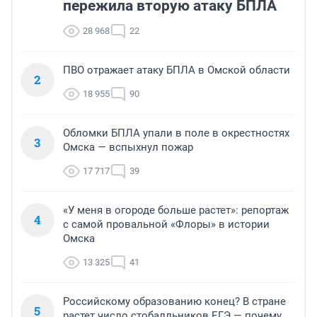
пережила вторую атаку БПЛА
28 968
22
ПВО отражает атаку БПЛА в Омской области
2
18 955
90
Обломки БПЛА упали в поле в окрестностях
3
Омска — вспыхнул пожар
17 717
39
«У меня в огороде больше растет»: репортаж
4
с самой провальной «Флоры» в истории
Омска
13 325
41
Российскому образованию конец? В стране
5
растет число стобалльников ЕГЭ — почему