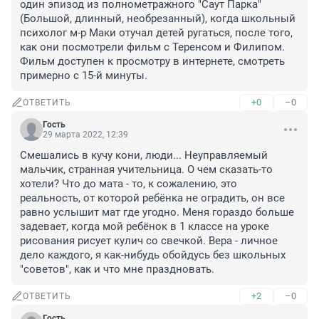
один эпизод из полнометражного "Саут Парка" 
(Большой, длинный, необрезанный), когда школьный 
психолог м-р Маки отучал детей ругаться, после того, 
как они посмотрели фильм с Теренсом и Филипом. 
Фильм доступен к просмотру в интернете, смотреть 
примерно с 15-й минуты.
+0
–0
ОТВЕТИТЬ
Гость
29 марта 2022, 12:39
Смешались в кучу кони, люди... Неуправляемый 
мальчик, странная учительница. О чем сказать-то 
хотели? Что до мата - то, к сожалению, это 
реальность, от которой ребёнка не оградить, он все 
равно услышит мат где угодно. Меня гораздо больше 
задевает, когда мой ребёнок в 1 классе на уроке 
рисования рисует кулич со свечкой. Вера - личное 
дело каждого, я как-нибудь обойдусь без школьных 
"советов", как и что мне праздновать.
+2
–0
ОТВЕТИТЬ
Гость