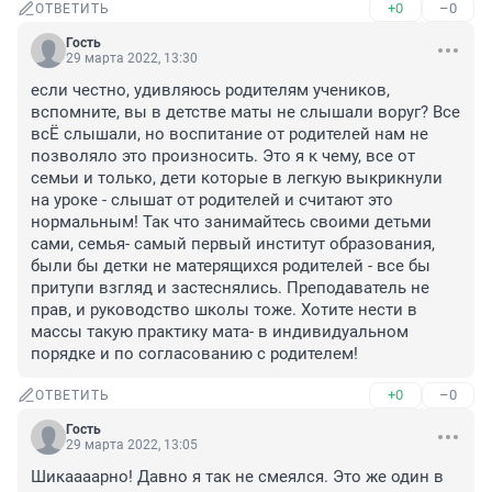
+0
–0
ОТВЕТИТЬ
Гость
29 марта 2022, 13:30
если честно, удивляюсь родителям учеников, 
вспомните, вы в детстве маты не слышали воруг? Все 
всЁ слышали, но воспитание от родителей нам не 
позволяло это произносить. Это я к чему, все от 
семьи и только, дети которые в легкую выкрикнули 
на уроке - слышат от родителей и считают это 
нормальным! Так что занимайтесь своими детьми 
сами, семья- самый первый институт образования, 
были бы детки не матерящихся родителей - все бы 
притупи взгляд и застеснялись. Преподаватель не 
прав, и руководство школы тоже. Хотите нести в 
массы такую практику мата- в индивидуальном 
порядке и по согласованию с родителем!
+0
–0
ОТВЕТИТЬ
Гость
29 марта 2022, 13:05
Шикаааарно! Давно я так не смеялся. Это же один в 