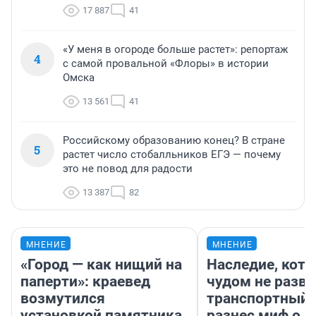
17 887
41
«У меня в огороде больше растет»: репортаж
4
с самой провальной «Флоры» в истории
Омска
13 561
41
Российскому образованию конец? В стране
5
растет число стобалльников ЕГЭ — почему
это не повод для радости
13 387
82
МНЕНИЕ
МНЕНИЕ
«Город — как нищий на
Наследие, кото
паперти»: краевед
чудом не разва
возмутился
транспортный 
установкой памятника
разнес миф о 