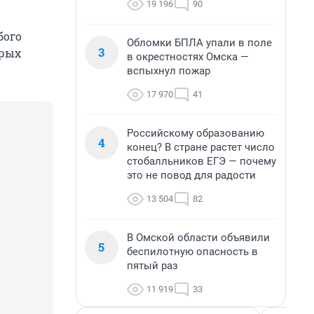
19 196
90
бого
Обломки БПЛА упали в поле
3
арых
в окрестностях Омска —
вспыхнул пожар
17 970
41
Российскому образованию
4
конец? В стране растет число
стобалльников ЕГЭ — почему
это не повод для радости
13 504
82
В Омской области объявили
5
беспилотную опасность в
пятый раз
11 919
33