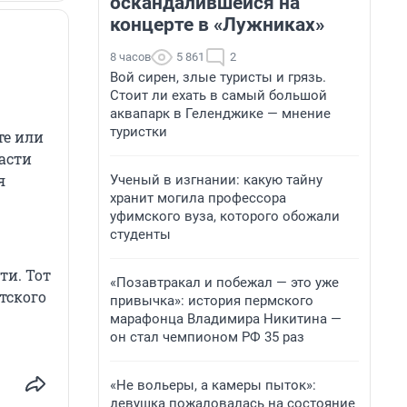
оскандалившейся на
концерте в «Лужниках»
8 часов
5 861
2
Вой сирен, злые туристы и грязь.
Стоит ли ехать в самый большой
аквапарк в Геленджике — мнение
туристки
те или
асти
я
Ученый в изгнании: какую тайну
хранит могила профессора
уфимского вуза, которого обожали
студенты
и. Тот
«Позавтракал и побежал — это уже
тского
привычка»: история пермского
марафонца Владимира Никитина —
он стал чемпионом РФ 35 раз
«Не вольеры, а камеры пыток»:
девушка пожаловалась на состояние