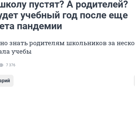
школу пустят? А родителей?
удет учебный год после еще
лета пандемии
жно знать родителям школьников за неск
ала учебы
7 376
арий