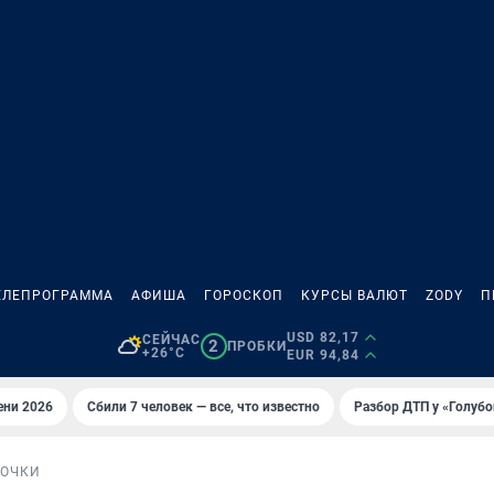
ЕЛЕПРОГРАММА
АФИША
ГОРОСКОП
КУРСЫ ВАЛЮТ
ZODY
П
USD 82,17
СЕЙЧАС
2
ПРОБКИ
+26°C
EUR 94,84
ени 2026
Сбили 7 человек — все, что известно
Разбор ДТП у «Голубо
ТОЧКИ