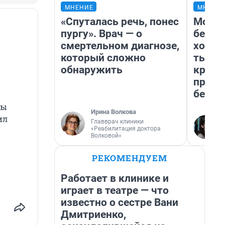
МНЕНИЕ
МНЕНИ
«Спуталась речь, понес
Мой б
пургу». Врач — о
береж
смертельном диагнозе,
хотел
который сложно
тысяч
обнаружить
креди
приех
безоп
бы
Ирина Волкова
ил
Главврач клиники
«Реабилитация доктора
Волковой»
РЕКОМЕНДУЕМ
Работает в клинике и
играет в театре — что
известно о сестре Вани
Дмитриенко,