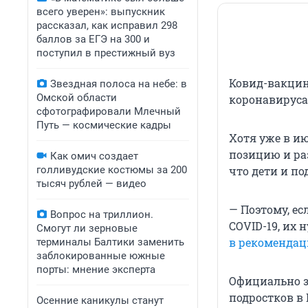
всего уверен»: выпускник
рассказал, как исправил 298
баллов за ЕГЭ на 300 и
поступил в престижный вуз
Ковид-вакцин
Звездная полоса на небе: в
Омской области
коронавируса
сфотографировали Млечный
Путь — космические кадры
Хотя уже в и
позицию и ра
Как омич создает
голливудские костюмы за 200
что дети и п
тысяч рублей — видео
— Поэтому, ес
Вопрос на триллион.
COVID-19, их 
Смогут ли зерновые
в рекомендац
терминалы Балтики заменить
заблокированные южные
порты: мнение эксперта
Официально з
подростков в 
Осенние каникулы станут