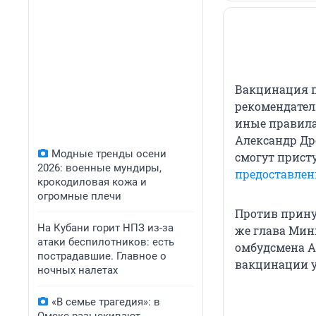
Вакцинация п
рекомендател
иные правила
Александр Др
Модные тренды осени
смогут прист
2026: военные мундиры,
предоставлен
крокодиловая кожа и
огромные плечи
Против прину
На Кубани горит НПЗ из-за
же глава Мин
атаки беспилотников: есть
омбудсмена А
пострадавшие. Главное о
вакцинации у
ночных налетах
«В семье трагедия»: в