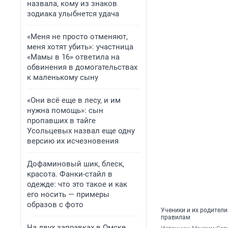
назвала, кому из знаков
зодиака улыбнется удача
«Меня не просто отменяют,
меня хотят убить»: участница
«Мамы в 16» ответила на
обвинения в домогательствах
к маленькому сыну
«Они всё еще в лесу, и им
нужна помощь»: сын
пропавших в тайге
Усольцевых назвал еще одну
версию их исчезновения
Дофаминовый шик, блеск,
красота. Фанки-стайл в
одежде: что это такое и как
его носить — примеры
образов с фото
Ученики и их родители
правилам
На двух заправках в Омске