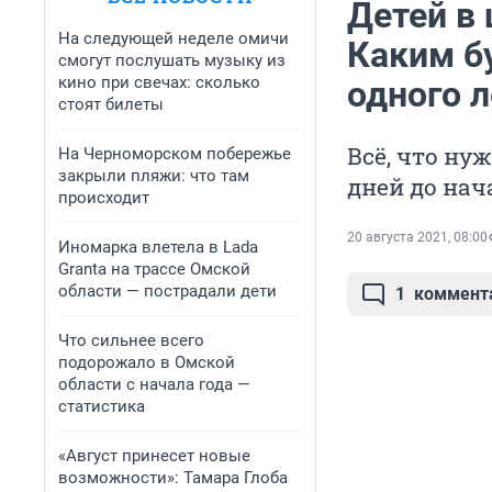
Детей в 
На следующей неделе омичи
Каким б
смогут послушать музыку из
кино при свечах: сколько
одного 
стоят билеты
Всё, что ну
На Черноморском побережье
закрыли пляжи: что там
дней до нач
происходит
20 августа 2021, 08:00
Иномарка влетела в Lada
Granta на трассе Омской
области — пострадали дети
1
коммент
Что сильнее всего
подорожало в Омской
области с начала года —
статистика
«Август принесет новые
возможности»: Тамара Глоба