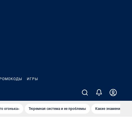
РОМОКОДЫ
ИГРЫ
го огонька»
Тюремная система и ее проблемы
Какие знаменитости 