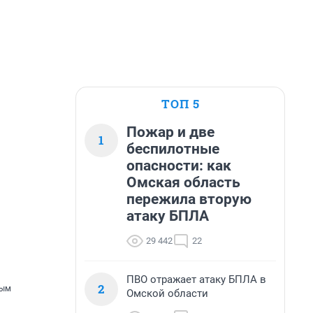
ТОП 5
Пожар и две
1
беспилотные
опасности: как
Омская область
пережила вторую
атаку БПЛА
29 442
22
ПВО отражает атаку БПЛА в
2
рым
Омской области