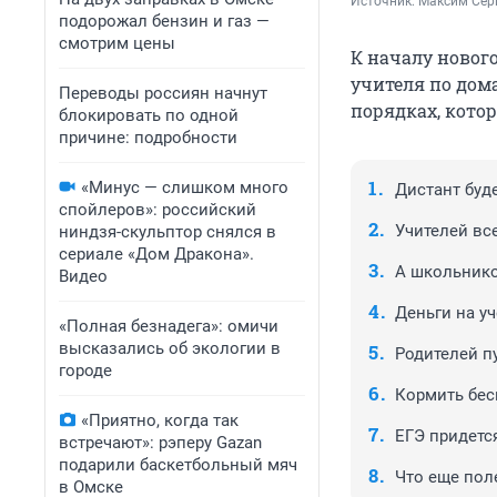
Источник: 
Максим Сер
подорожал бензин и газ —
смотрим цены
К началу нового
учителя по дома
Переводы россиян начнут
порядках, котор
блокировать по одной
причине: подробности
«Минус — слишком много
Дистант буд
спойлеров»: российский
Учителей вс
ниндзя-скульптор снялся в
сериале «Дом Дракона».
А школьник
Видео
Деньги на уч
«Полная безнадега»: омичи
высказались об экологии в
Родителей п
городе
Кормить бес
«Приятно, когда так
ЕГЭ придетс
встречают»: рэперу Gazan
подарили баскетбольный мяч
Что еще пол
в Омске