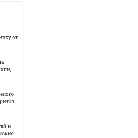
ивку от
ла
вили,
желого
орится
ей и
ческие