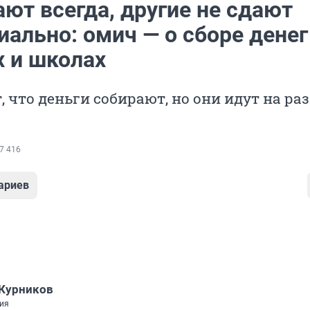
ют всегда, другие не сдают
ально: омич — о сборе денег
х и школах
, что деньги собирают, но они идут на ра
7 416
ариев
Курников
ия