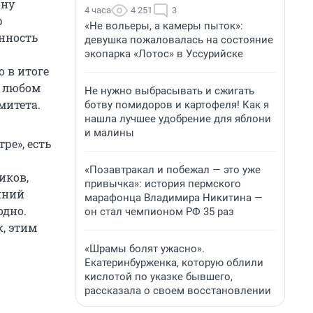
ону
4 часа
4 251
3
р
«Не вольеры, а камеры пыток»:
енность
девушка пожаловалась на состояние
экопарка «Лотос» в Уссурийске
 в итоге
в любом
Не нужно выбрасывать и сжигать
митета.
ботву помидоров и картофеля! Как я
нашла лучшее удобрение для яблони
и малины
ре», есть
«Позавтракал и побежал — это уже
иков,
привычка»: история пермского
нний
марафонца Владимира Никитина —
одно.
он стал чемпионом РФ 35 раз
, этим
«Шрамы болят ужасно».
Екатеринбурженка, которую облили
кислотой по указке бывшего,
рассказала о своем восстановлении