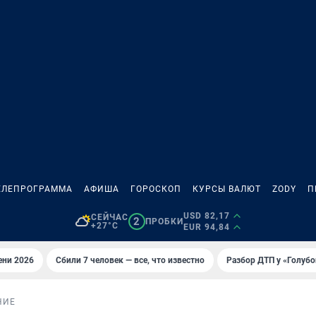
ЕЛЕПРОГРАММА
АФИША
ГОРОСКОП
КУРСЫ ВАЛЮТ
ZODY
П
USD 82,17
СЕЙЧАС
2
ПРОБКИ
+27°C
EUR 94,84
ени 2026
Сбили 7 человек — все, что известно
Разбор ДТП у «Голубо
НИЕ