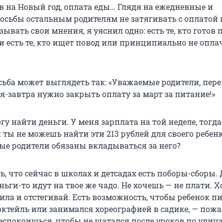
в на Новый год, оплата еды… Глядя на ежедневные и
осьбы остальным родителям не затягивать с оплатой
ывать свои мнения, я уяснил одно: есть те, кто готов 
, и есть те, кто ищет повод или принципиально не опл
ьба может выглядеть так: «Уважаемые родители, пере
ня-завтра нужно закрыть оплату за март за питание!»
огу найти деньги. У меня зарплата на той неделе, тогда
 ты не можешь найти эти 213 рублей для своего ребенк
ые родители обязаны вкладываться за него?
ть, что сейчас в школах и детсадах есть поборы-сборы. 
ньги-то идут на твое же чадо. Не хочешь — не плати. 
ла и отстегивай. Есть возможность, чтобы ребенок п
ктейль или занимался хореографией в садике, — пожа
еспокоишься, чтобы не шатался после уроков по улица