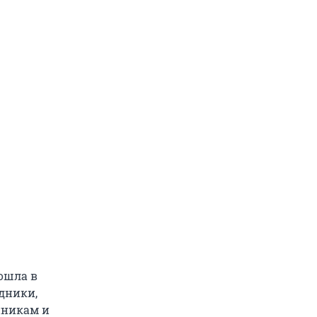
вошла в
здники,
нникам и