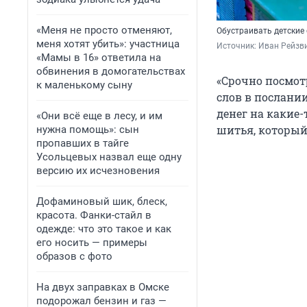
«Меня не просто отменяют,
Обустраивать детские 
меня хотят убить»: участница
Источник: 
Иван Рейзв
«Мамы в 16» ответила на
обвинения в домогательствах
«Срочно посмотр
к маленькому сыну
слов в послании
денег на какие-
«Они всё еще в лесу, и им
шитья, который,
нужна помощь»: сын
пропавших в тайге
Усольцевых назвал еще одну
версию их исчезновения
Дофаминовый шик, блеск,
красота. Фанки-стайл в
одежде: что это такое и как
его носить — примеры
образов с фото
На двух заправках в Омске
подорожал бензин и газ —