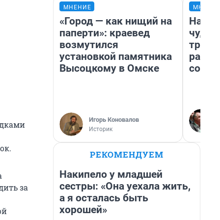
МНЕНИЕ
МНЕНИ
«Город — как нищий на
Насле
паперти»: краевед
чудом
возмутился
транс
установкой памятника
разне
Высоцкому в Омске
совет
Игорь Коновалов
адками
Историк
ок.
РЕКОМЕНДУЕМ
Накипело у младшей
а
сестры: «Она уехала жить,
дить за
а я осталась быть
хорошей»
ой