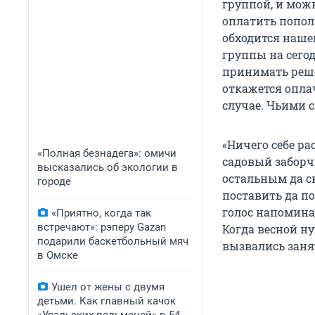
группой, и можн
оплатить попола
обходится наше
группы на сегод
принимать реше
откажется опла
случае. Чьими 
«Ничего себе ра
«Полная безнадега»: омичи
садовый заборчи
высказались об экологии в
остальным да с
городе
поставить да по
голос напоминае
«Приятно, когда так
встречают»: рэперу Gazan
Когда весной н
подарили баскетбольный мяч
вызвались заня
в Омске
Ушел от жены с двумя
детьми. Как главный качок