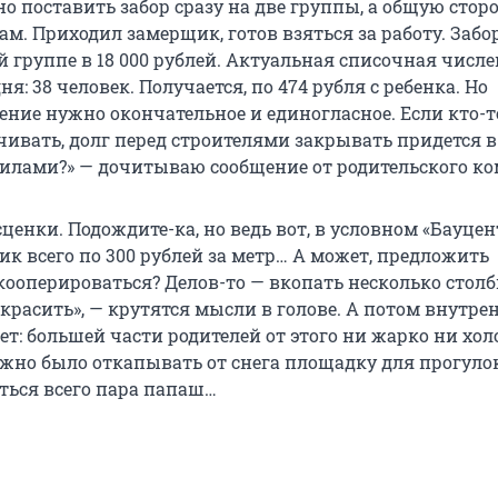
о поставить забор сразу на две группы, а общую стор
м. Приходил замерщик, готов взяться за работу. Забо
й группе в 18 000 рублей. Актуальная списочная числ
ня: 38 человек. Получается, по 474 рубля с ребенка. Но
ние нужно окончательное и единогласное. Если кто-то
чивать, долг перед строителями закрывать придется 
силами?» — дочитываю сообщение от родительского ко
сценки. Подождите-ка, но ведь вот, в условном «Бауцент
к всего по 300 рублей за метр… А может, предложить
кооперироваться? Делов-то — вкопать несколько столб
красить», — крутятся мысли в голове. А потом внутре
т: большей части родителей от этого ни жарко ни хол
ужно было откапывать от снега площадку для прогулок
ться всего пара папаш…