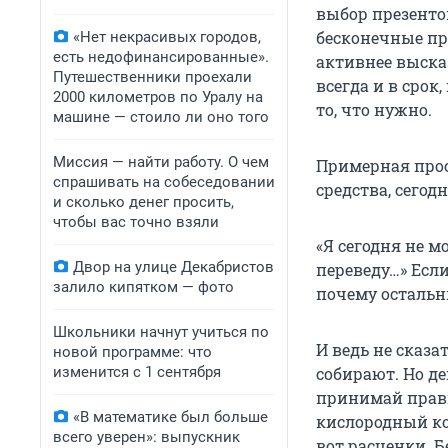
выбор презенто
бесконечные пр
«Нет некрасивых городов,
есть недофинансированные».
активнее высказ
Путешественники проехали
всегда и в срок
2000 километров по Уралу на
то, что нужно.
машине — стоило ли оно того
Миссия — найти работу. О чем
Примерная прос
спрашивать на собеседовании
средства, сегод
и сколько денег просить,
чтобы вас точно взяли
«Я сегодня не м
Двор на улице Декабристов
переведу…» Если
залило кипятком — фото
почему остальн
Школьники начнут учиться по
И ведь не сказа
новой программе: что
изменится с 1 сентября
собирают. Но де
принимай прави
«В математике был больше
кислородный ко
всего уверен»: выпускник
вот расценки. Б