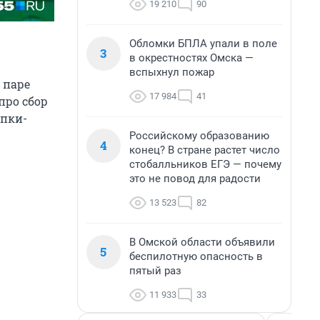
19 210
90
Обломки БПЛА упали в поле
3
в окрестностях Омска —
вспыхнул пожар
 паре
17 984
41
про сбор
епки-
Российскому образованию
4
конец? В стране растет число
стобалльников ЕГЭ — почему
это не повод для радости
13 523
82
В Омской области объявили
5
беспилотную опасность в
пятый раз
11 933
33