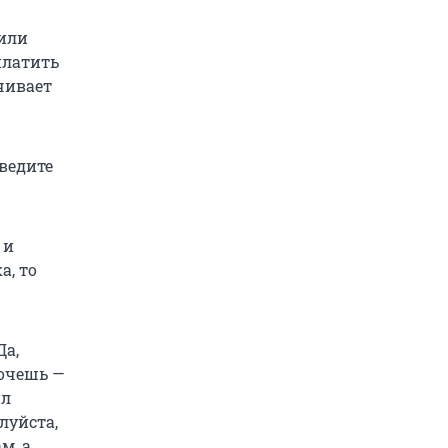
 или
платить
ачивает
ведите
 и
а, то
Да,
Хочешь —
ил
луйста,
м, а