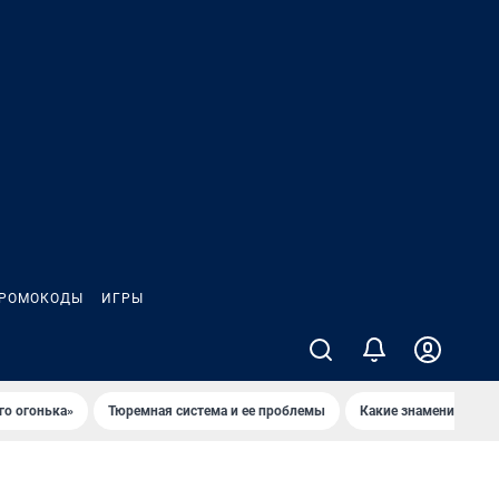
РОМОКОДЫ
ИГРЫ
го огонька»
Тюремная система и ее проблемы
Какие знаменитости 