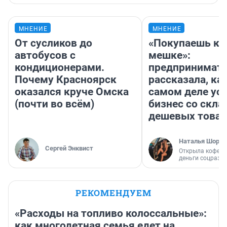
МНЕНИЕ
МНЕНИЕ
От сусликов до
«Покупаешь ко
автобусов с
мешке»:
кондиционерами.
предпринимат
Почему Красноярск
рассказала, как
оказался круче Омска
самом деле ус
(почти во всём)
бизнес со скл
дешевых това
Наталья Шорох
Сергей Энквист
Открыла кофейн
деньги соцразв
РЕКОМЕНДУЕМ
«Расходы на топливо колоссальные»:
как многодетная семья едет на