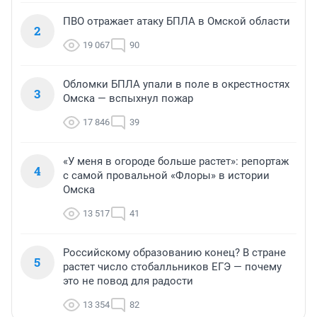
ПВО отражает атаку БПЛА в Омской области
2
19 067
90
Обломки БПЛА упали в поле в окрестностях
3
Омска — вспыхнул пожар
17 846
39
«У меня в огороде больше растет»: репортаж
4
с самой провальной «Флоры» в истории
Омска
13 517
41
Российскому образованию конец? В стране
5
растет число стобалльников ЕГЭ — почему
это не повод для радости
13 354
82