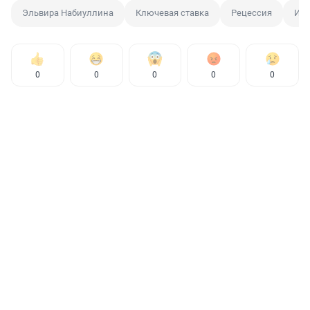
Эльвира Набиуллина
Ключевая ставка
Рецессия
Ин
0
0
0
0
0