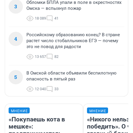
Обломки БПЛА упали в поле в окрестностях
3
Омска — вспыхнул пожар
18 089
41
Российскому образованию конец? В стране
4
растет число стобалльников ЕГЭ — почему
это не повод для радости
13 657
82
В Омской области объявили беспилотную
5
опасность в пятый раз
12 040
33
МНЕНИЕ
МНЕНИЕ
«Покупаешь кота в
«Никого нельз
мешке»:
победить». О ч