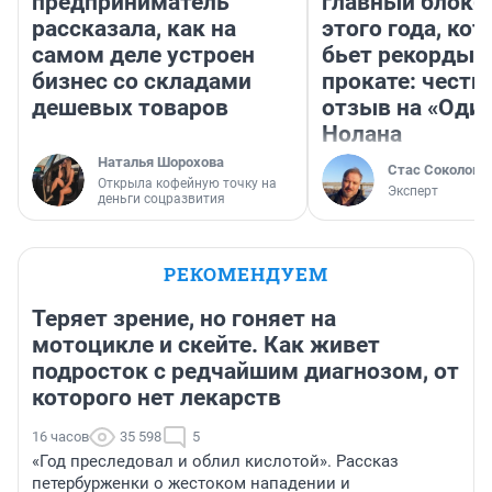
предприниматель
главный блокб
рассказала, как на
этого года, ко
самом деле устроен
бьет рекорды 
бизнес со складами
прокате: честн
дешевых товаров
отзыв на «Оди
Нолана
Наталья Шорохова
Стас Соколов
Открыла кофейную точку на
Эксперт
деньги соцразвития
РЕКОМЕНДУЕМ
Теряет зрение, но гоняет на
мотоцикле и скейте. Как живет
подросток с редчайшим диагнозом, от
которого нет лекарств
16 часов
35 598
5
«Год преследовал и облил кислотой». Рассказ
петербурженки о жестоком нападении и