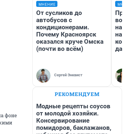
МНЕНИЕ
МНЕНИ
От сусликов до
Прода
автобусов с
возьм
кондиционерами.
нам г
Почему Красноярск
налог
оказался круче Омска
косне
(почти во всём)
даже 
Сергей Энквист
РЕКОМЕНДУЕМ
Модные рецепты соусов
от молодой хозяйки.
а фоне
Консервирование
скими
помидоров, баклажанов,