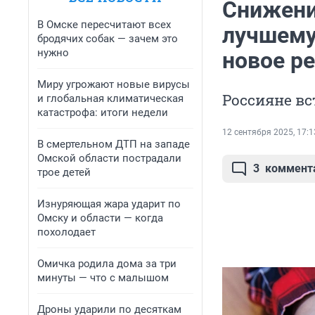
Снижени
В Омске пересчитают всех
лучшему?
бродячих собак — зачем это
нужно
новое р
Миру угрожают новые вирусы
Россияне в
и глобальная климатическая
катастрофа: итоги недели
12 сентября 2025, 17:1
В смертельном ДТП на западе
Омской области пострадали
3
коммент
трое детей
Изнуряющая жара ударит по
Омску и области — когда
похолодает
Омичка родила дома за три
минуты — что с малышом
Дроны ударили по десяткам