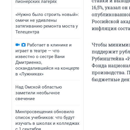
ставки и выходе
пионерских лагерях
16,5%, указал о
опубликованной
«Нужно было строить новый»:
омичи не удивлены
Российской акад
затягиванию ремонта моста у
инфляция соста
Телецентра
Чтобы минимизи
Работает в клинике и
играет в театре — что
поддержит рубл
известно о сестре Вани
Рубинштейна «И
Дмитриенко,
Фонда национал
оскандалившейся на концерте
производства. 
в «Лужниках»
бюджетные день
Над Омской областью
заметили необычное
свечение
Минпросвещения обновило
список учебников: что будут
изучать в школах и колледжах
с 1 сентября