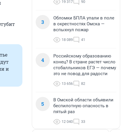
19 317
90
я
Обломки БПЛА упали в поле
3
угубит
в окрестностях Омска —
вспыхнул пожар
18 089
41
тье
Российскому образованию
4
удут
конец? В стране растет число
стобалльников ЕГЭ — почему
ии и
это не повод для радости
13 656
82
В Омской области объявили
5
беспилотную опасность в
пятый раз
12 040
33