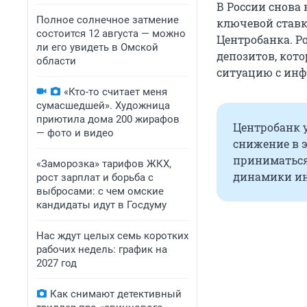
В России снова
Полное солнечное затмение
ключевой ставк
состоится 12 августа — можно
Центробанка. Р
ли его увидеть в Омской
депозитов, кот
области
ситуацию с ин
«Кто-то считает меня
сумасшедшей». Художница
приютила дома 200 жирафов
Центробанк 
— фото и видео
снижение в э
приниматься
«Заморозка» тарифов ЖКХ,
динамики ин
рост зарплат и борьба с
выбросами: с чем омские
кандидаты идут в Госдуму
Нас ждут целых семь коротких
рабочих недель: график на
2027 год
Как снимают детективный