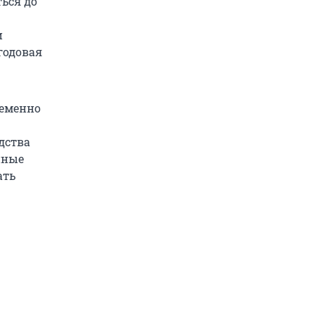
ться до
и
годовая
ременно
дства
нные
ать