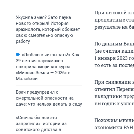
При высокой кл
Укусила змея? Зато паука
процентные ста
нового открыл! История
результате на 
арахнолога, который обожает
свою смертельно опасную
работу
По данным Банка
(не считая капи
«Люблю выигрывать!» Как
1 января
2023 го
39-летняя парикмахер
то есть за посл
покорила жюри конкурса
«Миссис Земля — 2026» в
Малайзии
При снижении к
отметил Переле
Врач предупредил о
вкладчики пред
смертельной опасности на
выгодных усло
даче: что нельзя делать в саду
«Сейчас бы всё это
Похожим мнени
запретили»: истории из
экономики РАН
советского детства в