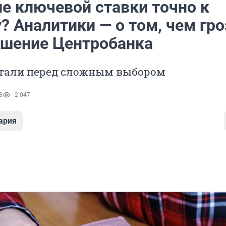
е ключевой ставки точно к
 Аналитики — о том, чем гро
ешение Центробанка
стали перед сложным выбором
3
2 047
ария