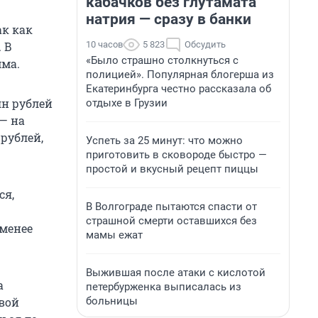
кабачков без глутамата
натрия — сразу в банки
ак как
10 часов
5 823
Обсудить
 В
«Было страшно столкнуться с
мма.
полицией». Популярная блогерша из
Екатеринбурга честно рассказала об
лн рублей
отдыхе в Грузии
 — на
 рублей,
Успеть за 25 минут: что можно
приготовить в сковороде быстро —
простой и вкусный рецепт пиццы
ся,
В Волгограде пытаются спасти от
страшной смерти оставшихся без
 менее
мамы ежат
Выжившая после атаки с кислотой
а
петербурженка выписалась из
больницы
вой