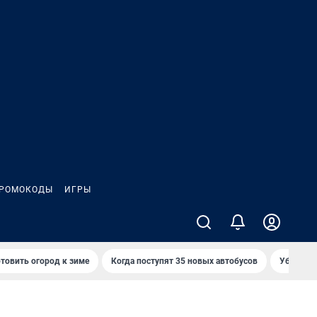
РОМОКОДЫ
ИГРЫ
товить огород к зиме
Когда поступят 35 новых автобусов
Убийца р