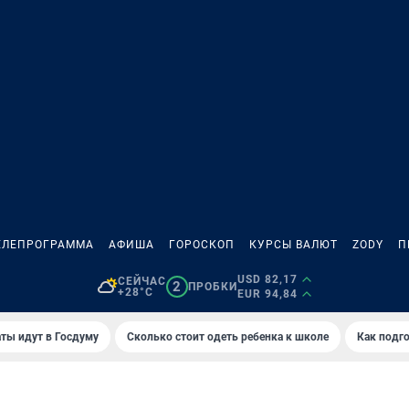
ЕЛЕПРОГРАММА
АФИША
ГОРОСКОП
КУРСЫ ВАЛЮТ
ZODY
П
USD 82,17
СЕЙЧАС
2
ПРОБКИ
+28°C
EUR 94,84
ты идут в Госдуму
Сколько стоит одеть ребенка к школе
Как подго