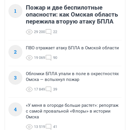
Пожар и две беспилотные
1
опасности: как Омская область
пережила вторую атаку БПЛА
29 200
22
ПВО отражает атаку БПЛА в Омской области
2
19 069
90
Обломки БПЛА упали в поле в окрестностях
3
Омска — вспыхнул пожар
17 849
39
«У меня в огороде больше растет»: репортаж
4
с самой провальной «Флоры» в истории
Омска
13 519
41