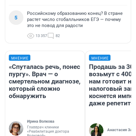
Российскому образованию конец? В стране
5
растет число стобалльников ЕГЭ — почему
это не повод для радости
13 357
82
МНЕНИЕ
МНЕНИЕ
«Спуталась речь, понес
Продашь за 300
пургу». Врач — о
возьмут с 4000
смертельном диагнозе,
нам готовит н
который сложно
налоговый зако
обнаружить
коснется импор
даже репетито
Ирина Волкова
Главврач клиники
Анастасия Зав
«Реабилитация доктора
Волковой»