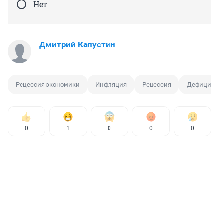
Нет
Дмитрий Капустин
Рецессия экономики
Инфляция
Рецессия
Дефицит 
0
1
0
0
0