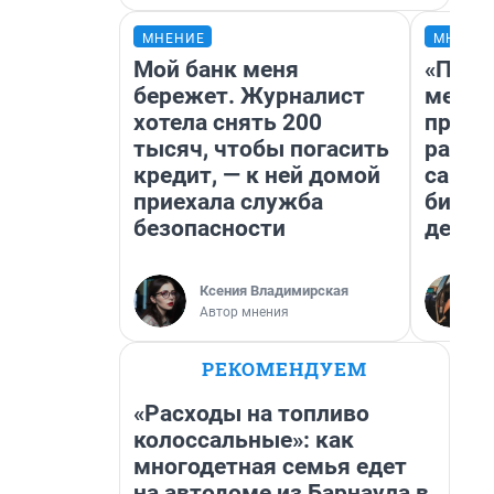
МНЕНИЕ
МНЕНИ
Мой банк меня
«Поку
бережет. Журналист
мешке
хотела снять 200
предп
тысяч, чтобы погасить
расска
кредит, — к ней домой
самом
приехала служба
бизне
безопасности
дешев
Ксения Владимирская
Автор мнения
РЕКОМЕНДУЕМ
«Расходы на топливо
колоссальные»: как
многодетная семья едет
на автодоме из Барнаула в