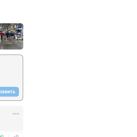
равить
+0
–0