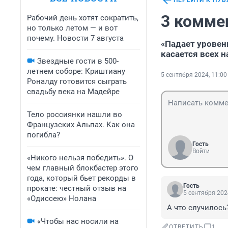
ПЕРЕЙТИ К ПУ
3 комме
Рабочий день хотят сократить,
но только летом — и вот
почему. Новости 7 августа
«Падает уровен
касается всех н
Звездные гости в 500-
летнем соборе: Криштиану
5 сентября 2024, 11:00
Роналду готовится сыграть
свадьбу века на Мадейре
Тело россиянки нашли во
Французских Альпах. Как она
погибла?
Гость
Войти
«Никого нельзя победить». О
чем главный блокбастер этого
года, который бьет рекорды в
Гость
прокате: честный отзыв на
5 сентября 202
«Одиссею» Нолана
А что случилось
«Чтобы нас носили на
ОТВЕТИТЬ
1