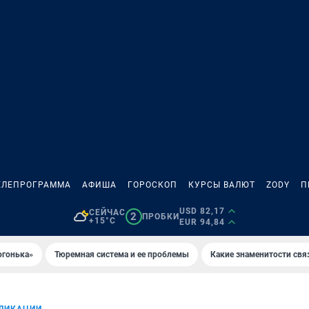
ЕЛЕПРОГРАММА
АФИША
ГОРОСКОП
КУРСЫ ВАЛЮТ
ZODY
П
USD 82,17
СЕЙЧАС
2
ПРОБКИ
+15°C
EUR 94,84
огонька»
Тюремная система и ее проблемы
Какие знаменитости свя