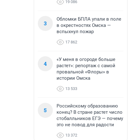
19 086
Обломки БПЛА упали в поле
3
в окрестностях Омска —
вспыхнул пожар
17 862
«У меня в огороде больше
4
растет»: репортаж с самой
провальной «Флоры» в
истории Омска
13 533
Российскому образованию
5
конец? В стране растет число
стобалльников ЕГЭ — почему
это не повод для радости
13 372