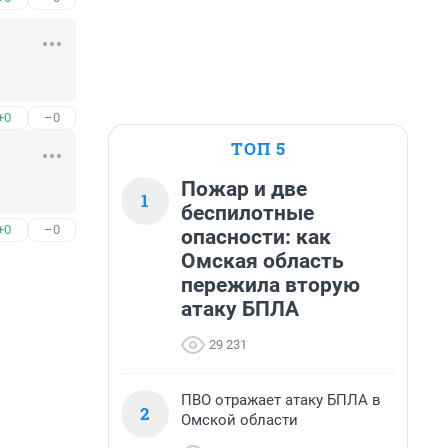
+0
–0
ТОП 5
Пожар и две
1
беспилотные
+0
–0
опасности: как
Омская область
пережила вторую
атаку БПЛА
29 231
ПВО отражает атаку БПЛА в
2
Омской области