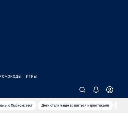
РОМОКОДЫ
ИГРЫ
заны с Омском: тест
Дети стали чаще травиться наркотиками
Появя