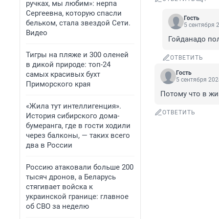
ручках, мы любим»: нерпа
Сергеевна, которую спасли
Гость
бельком, стала звездой Сети.
5 сентября 2
Видео
Гойданадо по
Тигры на пляже и 300 оленей
ОТВЕТИТЬ
в дикой природе: топ-24
Гость
самых красивых бухт
5 сентября 202
Приморского края
Потому что в жи
«Жила тут интеллигенция».
ОТВЕТИТЬ
История сибирского дома-
бумеранга, где в гости ходили
через балконы, — таких всего
два в России
Россию атаковали больше 200
тысяч дронов, а Беларусь
стягивает войска к
украинской границе: главное
об СВО за неделю