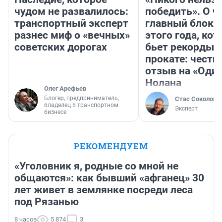
чудом не развалилось:
победить». О ч
транспортный эксперт
главный блокб
разнес миф о «вечных»
этого года, ко
советских дорогах
бьет рекорды 
прокате: честн
отзыв на «Оди
Нолана
Олег Арефьев
Блогер, предприниматель,
Стас Соколов
владелец в транспортном
Эксперт
бизнесе
РЕКОМЕНДУЕМ
«Уголовник я, родные со мной не
общаются»: как бывший «афганец» 30
лет живет в землянке посреди леса
под Рязанью
8 часов
5 874
3