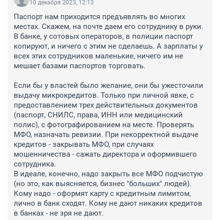
10 декабря 2023, 12:13
Паспорт нам приходится предъявлять во многих 
местах. Скажем, на почте даем его сотруднику в руки. 
В банке, у сотовых операторов, в полиции паспорт 
копируют, и ничего с этим не сделаешь. А зарплаты у 
всех этих сотрудников маленькие, ничего им не 
мешает базами паспортов торговать. 

Если бы у властей было желание, они бы ужесточили 
выдачу микрокредитов. Только при личной явке, с 
предоставлением трех действительных документов 
(паспорт, СНИЛС, права, ИНН или медицинский 
полис), с фотографированием на месте. Проверять 
МФО, назначать ревизии. При некорректной выдаче 
кредитов - закрывать МФО, при случаях 
мошенничества - сажать директора и оформившего 
сотрудника.

В идеале, конечно, надо закрыть все МФО подчистую 
(но это, как выясняется, бизнес "больших" людей). 
Кому надо - оформят карту с кредитным лимитом, 
лично в банк сходят. Кому не дают никаких кредитов 
в банках - не зря не дают.