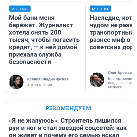
МНЕНИЕ
МНЕНИЕ
Мой банк меня
Наследие, кото
бережет. Журналист
чудом не разва
хотела снять 200
транспортный 
тысяч, чтобы погасить
разнес миф о 
кредит, — к ней домой
советских доро
приехала служба
безопасности
Олег Арефьев
Блогер, предпри
Ксения Владимирская
владелец в тра
Автор мнения
бизнесе
РЕКОМЕНДУЕМ
«Я не жалуюсь». Строитель лишился
рук и ног и стал звездой соцсетей: как
он живет и почему его семью искал