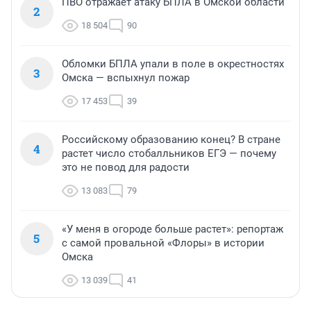
ПВО отражает атаку БПЛА в Омской области
2
18 504
90
Обломки БПЛА упали в поле в окрестностях
3
Омска — вспыхнул пожар
17 453
39
Российскому образованию конец? В стране
4
растет число стобалльников ЕГЭ — почему
это не повод для радости
13 083
79
«У меня в огороде больше растет»: репортаж
5
с самой провальной «Флоры» в истории
Омска
13 039
41