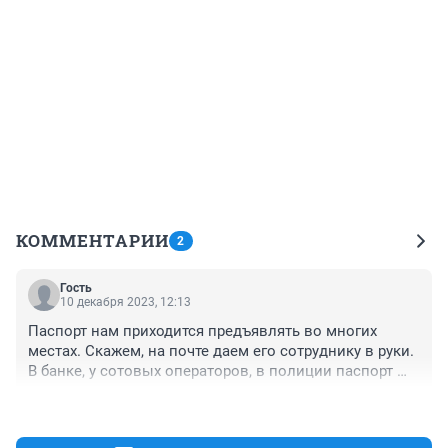
КОММЕНТАРИИ
2
Гость
10 декабря 2023, 12:13
Паспорт нам приходится предъявлять во многих 
местах. Скажем, на почте даем его сотруднику в руки. 
В банке, у сотовых операторов, в полиции паспорт 
копируют, и ничего с этим не сделаешь. А зарплаты у 
+0
–0
всех этих сотрудников маленькие, ничего им не 
мешает базами паспортов торговать. 
