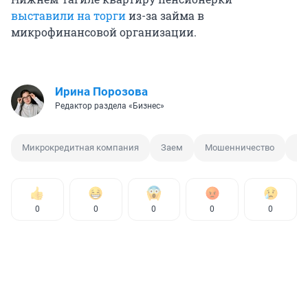
выставили на торги
из-за займа в
микрофинансовой организации.
Ирина Порозова
Редактор раздела «Бизнес»
Микрокредитная компания
Заем
Мошенничество
Юр
0
0
0
0
0