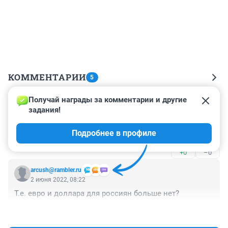
КОММЕНТАРИИ
5
Получай награды за комментарии и другие 
Гость
4 июня 2022, 13:50
задания!
Монголия и Китай вышли из родных берегов ? как так 
Подробнее в профиле
! :)
+0
–0
arcush@rambler.ru
2 июня 2022, 08:22
Т.е. евро и доллара для россиян больше нет?
+0
–0