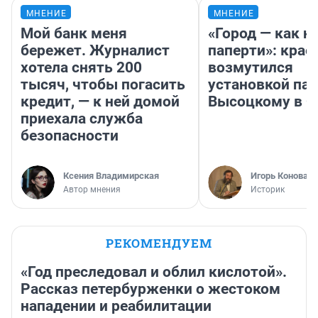
МНЕНИЕ
МНЕНИЕ
Мой банк меня
«Город — как н
бережет. Журналист
паперти»: крае
хотела снять 200
возмутился
тысяч, чтобы погасить
установкой па
кредит, — к ней домой
Высоцкому в 
приехала служба
безопасности
Ксения Владимирская
Игорь Коновал
Автор мнения
Историк
РЕКОМЕНДУЕМ
«Год преследовал и облил кислотой».
Рассказ петербурженки о жестоком
нападении и реабилитации