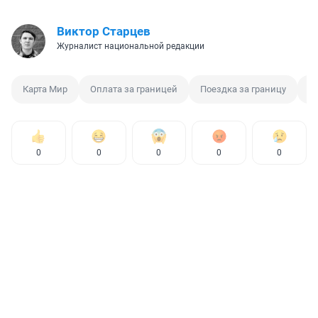
Виктор Старцев
Журналист национальной редакции
Карта Мир
Оплата за границей
Поездка за границу
Т
0
0
0
0
0