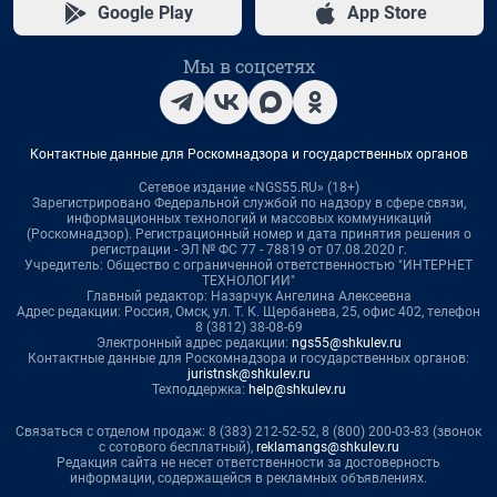
Google Play
App Store
Мы в соцсетях
Контактные данные для Роскомнадзора и государственных органов
Сетевое издание «NGS55.RU» (18+)
Зарегистрировано Федеральной службой по надзору в сфере связи,
информационных технологий и массовых коммуникаций
(Роскомнадзор). Регистрационный номер и дата принятия решения о
регистрации - ЭЛ № ФС 77 - 78819 от 07.08.2020 г.
Учредитель: Общество с ограниченной ответственностью "ИНТЕРНЕТ
ТЕХНОЛОГИИ"
Главный редактор: Назарчук Ангелина Алексеевна
Адрес редакции: Россия, Омск, ул. Т. К. Щербанева, 25, офис 402, телефон
8 (3812) 38-08-69
Электронный адрес редакции:
ngs55@shkulev.ru
Контактные данные для Роскомнадзора и государственных органов:
juristnsk@shkulev.ru
Техподдержка:
help@shkulev.ru
Связаться с отделом продаж: 8 (383) 212-52-52, 8 (800) 200-03-83 (звонок
с сотового бесплатный),
reklamangs@shkulev.ru
Редакция сайта не несет ответственности за достоверность
информации, содержащейся в рекламных объявлениях.