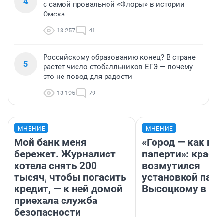
4
с самой провальной «Флоры» в истории
Омска
13 257
41
Российскому образованию конец? В стране
5
растет число стобалльников ЕГЭ — почему
это не повод для радости
13 195
79
МНЕНИЕ
МНЕНИЕ
Мой банк меня
«Город — как н
бережет. Журналист
паперти»: крае
хотела снять 200
возмутился
тысяч, чтобы погасить
установкой па
кредит, — к ней домой
Высоцкому в 
приехала служба
безопасности