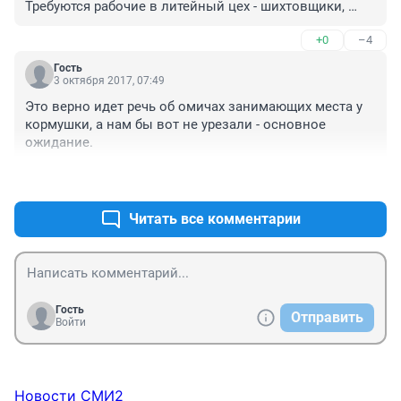
Требуются рабочие в литейный цех - шихтовщики, 
шлаковщики, выбивальщики, формовщики. И вроде 
+0
–4
зарплата неплохая по сравнению с другими 
предприятиями. И есть куда расти. У нас есть 
Гость
возможность повышать разряды и расти 
3 октября 2017, 07:49
профессионально, в цехе есть теплая бытовка для 
Это верно идет речь об омичах занимающих места у 
переодевания и обеда, подведена вода. А молодежи 
кормушки, а нам бы вот не урезали - основное 
нет. Придет молодой человек лет 20, первый день 
ожидание.
отработает и сразу - а какая у него зарплата будет. Ну 
молодой человек так дело не пойдет. Зарплату хочет 
+1
–0
как в мужиков с 20-ти летним стажем. Сначала нужно 
учеником поработать. И пройдет не один год, как 
Читать все комментарии
станешь настоящим специалистом. А первые года 
два столько брака будет пока руку набьет. Но у нас 
платят ученическую стипендию 6300 рублей. Да 
небольшая, но я устал повторять, что это ученические 
пока вы учитесь.
Гость
Отправить
Войти
Новости СМИ2