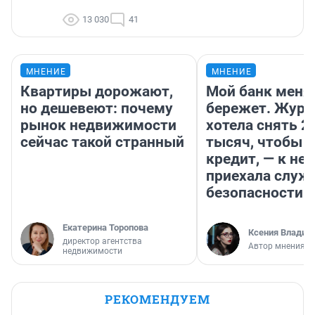
13 030
41
МНЕНИЕ
МНЕНИЕ
Квартиры дорожают,
Мой банк меня
но дешевеют: почему
бережет. Журн
рынок недвижимости
хотела снять 2
сейчас такой странный
тысяч, чтобы п
кредит, — к не
приехала служ
безопасности
Екатерина Торопова
Ксения Владим
директор агентства
Автор мнения
недвижимости
РЕКОМЕНДУЕМ