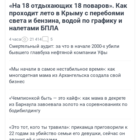
«На 18 отдыхающих 18 поваров». Как
проходит лето в Крыму с перебоями
света и бензина, водой по графику и
налетами БПЛА
4 часа
21 414
5
Смертельный аудит: за что в начале 2000-х убили
бывшего главбуха нефтяной компании Уфы
«Мы начали в самое нестабильное время»: как
многодетная мама из Архангельска создала свой
бизнес
«Чемпионкой быть — это кайф»: как мама в декрете
из Барнаула завоевала золото на соревнованиях по
бодибилдингу
«Это тот, кого ты травила»: прикамца приговорили к
22 годам за убийство семьи его девушки, сейчас он
звонит ей с угрозами