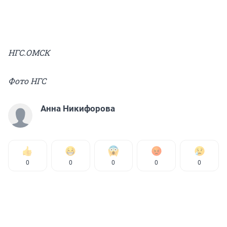
НГС.ОМСК
Фото НГС
Анна Никифорова
0
0
0
0
0