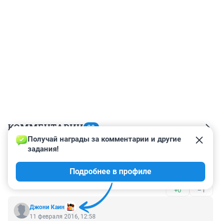
КОММЕНТАРИИ
20
Получай награды за комментарии и другие 
задания!
Гость
11 февраля 2016, 18:45
Подробнее в профиле
В Европе по 110-120 руб. Не знаешь , не пиши.
+0
–1
Джони Каин
11 февраля 2016, 12:58