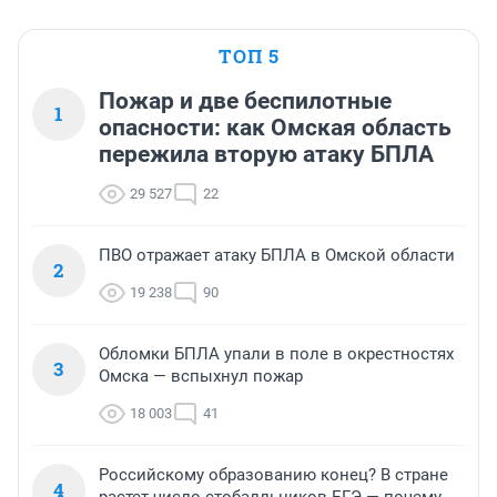
ТОП 5
Пожар и две беспилотные
1
опасности: как Омская область
пережила вторую атаку БПЛА
29 527
22
ПВО отражает атаку БПЛА в Омской области
2
19 238
90
Обломки БПЛА упали в поле в окрестностях
3
Омска — вспыхнул пожар
18 003
41
Российскому образованию конец? В стране
4
растет число стобалльников ЕГЭ — почему