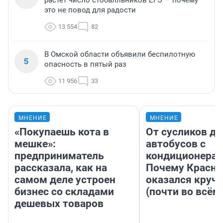
это не повод для радости
13 554
82
В Омской области объявили беспилотную
5
опасность в пятый раз
11 956
33
МНЕНИЕ
МНЕНИЕ
«Покупаешь кота в
От сусликов до
мешке»:
автобусов с
предприниматель
кондиционерам
рассказала, как на
Почему Красно
самом деле устроен
оказался круч
бизнес со складами
(почти во всём
дешевых товаров