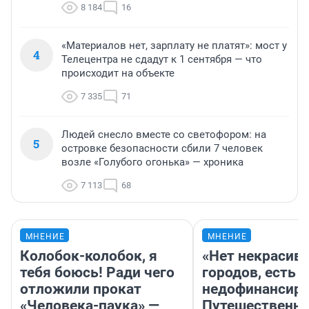
8 184
16
«Материалов нет, зарплату не платят»: мост у
4
Телецентра не сдадут к 1 сентября — что
происходит на объекте
7 335
71
Людей снесло вместе со светофором: на
5
островке безопасности сбили 7 человек
возле «Голубого огонька» — хроника
7 113
68
МНЕНИЕ
МНЕНИЕ
Колобок-колобок, я
«Нет некрасив
тебя боюсь! Ради чего
городов, есть
отложили прокат
недофинансиро
«Человека-паука» —
Путешественн