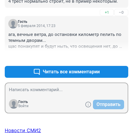
4 трест нормально строит, не в пример некоторым.
+1
–0
Гость
5 февраля 2014, 17:23
ага, вечные ветра, до остановки километр пелить по 
темным дворам...

щас понакупят и будут ныть, что освещения нет, до 
остановки долеко и т.д. и т.п.

+22
–5
даром не надо....
Читать все комментарии
Гость
Отправить
Войти
Новости СМИ2