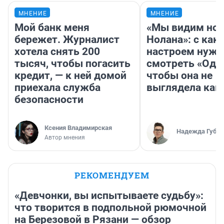
МНЕНИЕ
МНЕНИЕ
Мой банк меня
«Мы видим нов
бережет. Журналист
Нолана»: с как
хотела снять 200
настроем нужн
тысяч, чтобы погасить
смотреть «Оди
кредит, — к ней домой
чтобы она не
приехала служба
выглядела как
безопасности
Ксения Владимирская
Надежда Губар
Автор мнения
РЕКОМЕНДУЕМ
«Девчонки, вы испытываете судьбу»:
что творится в подпольной рюмочной
на Березовой в Рязани — обзор