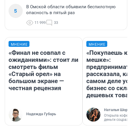
В Омской области объявили беспилотную
5
опасность в пятый раз
11 999
33
МНЕНИЕ
МНЕНИЕ
«Финал не совпал с
«Покупаешь ко
ожиданиями»: стоит ли
мешке»:
смотреть фильм
предпринимат
«Старый орел» на
рассказала, как
большом экране —
самом деле ус
честная рецензия
бизнес со скл
дешевых това
Наталья Шорох
Надежда Губарь
Открыла кофейн
деньги соцразв