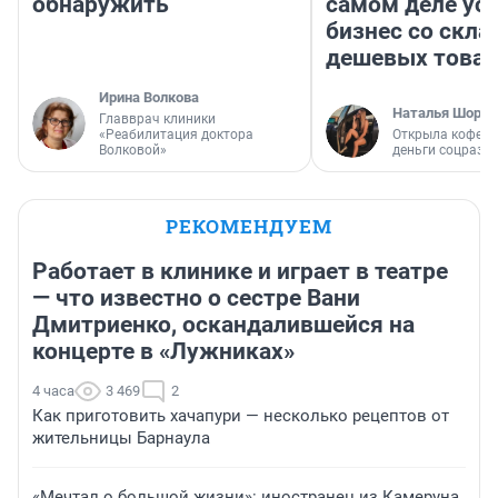
обнаружить
самом деле ус
бизнес со скл
дешевых това
Ирина Волкова
Наталья Шорох
Главврач клиники
«Реабилитация доктора
Открыла кофейн
Волковой»
деньги соцразв
РЕКОМЕНДУЕМ
Работает в клинике и играет в театре
— что известно о сестре Вани
Дмитриенко, оскандалившейся на
концерте в «Лужниках»
4 часа
3 469
2
Как приготовить хачапури — несколько рецептов от
жительницы Барнаула
«Мечтал о большой жизни»: иностранец из Камеруна