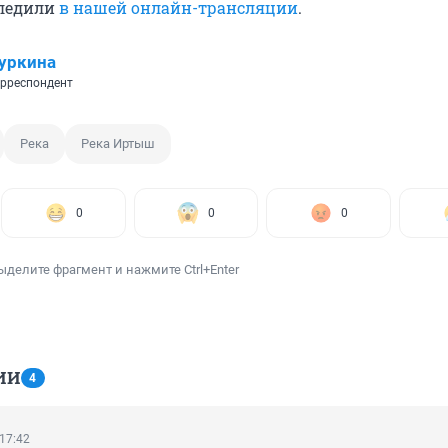
следили
в нашей онлайн-трансляции
.
уркина
рреспондент
Река
Река Иртыш
0
0
0
ыделите фрагмент и нажмите Ctrl+Enter
ИИ
4
 17:42