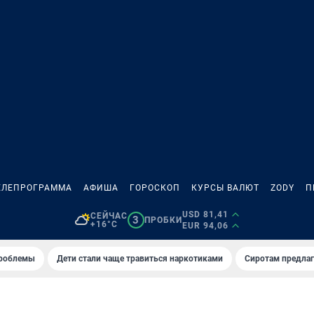
ЕЛЕПРОГРАММА
АФИША
ГОРОСКОП
КУРСЫ ВАЛЮТ
ZODY
П
USD 81,41
СЕЙЧАС
3
ПРОБКИ
+16°C
EUR 94,06
проблемы
Дети стали чаще травиться наркотиками
Сиротам предла