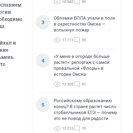
18 942
90
посланием
огии.
Обломки БПЛА упали в поле
еобходимо
3
в окрестностях Омска —
ш.
вспыхнул пожар
17 711
39
йкал и
акие
«У меня в огороде больше
ьмень.
4
растет»: репортаж с самой
это
провальной «Флоры» в
истории Омска
13 305
41
Российскому образованию
5
конец? В стране растет число
стобалльников ЕГЭ — почему
это не повод для радости
13 213
79