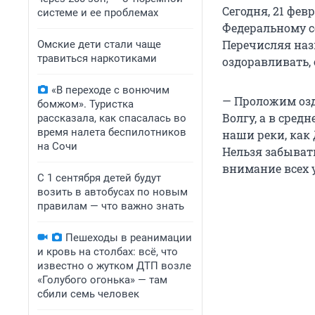
Сегодня, 21 фе
системе и ее проблемах
Федеральному с
Перечисляя наз
Омские дети стали чаще
травиться наркотиками
оздоравливать,
«В переходе с вонючим
— Проложим озд
бомжом». Туристка
Волгу, а в сред
рассказала, как спасалась во
время налета беспилотников
наши реки, как 
на Сочи
Нельзя забыват
внимание всех 
С 1 сентября детей будут
возить в автобусах по новым
правилам — что важно знать
Пешеходы в реанимации
и кровь на столбах: всё, что
известно о жутком ДТП возле
«Голубого огонька» — там
сбили семь человек