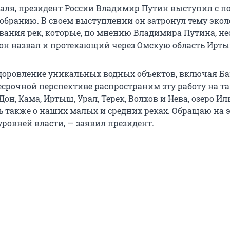
враля, президент России Владимир Путин выступил с 
обранию. В своем выступлении он затронул тему экол
вания рек, которые, по мнению Владимира Путина, н
 он назвал и протекающий через Омскую область Ирты
оровление уникальных водных объектов, включая Ба
несрочной перспективе распространим эту работу на т
Дон, Кама, Иртыш, Урал, Терек, Волхов и Нева, озеро Ил
ь также о наших малых и средних реках. Обращаю на 
уровней власти, — заявил президент.