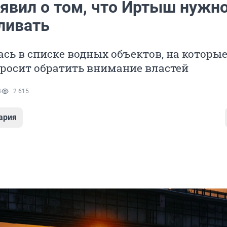
аявил о том, что Иртыш нужн
ливать
ась в списке водных объектов, на которы
росит обратить внимание властей
3
2 615
ария