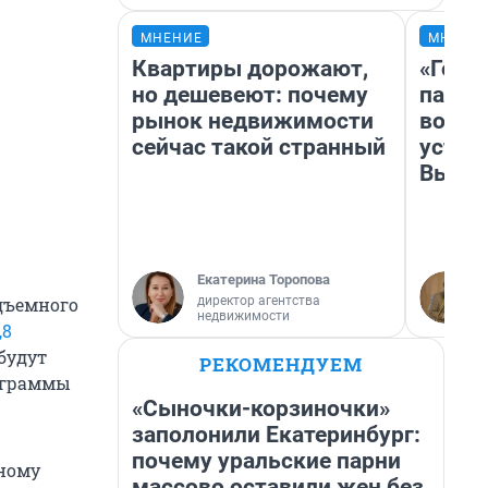
МНЕНИЕ
МНЕНИ
Квартиры дорожают,
«Горо
но дешевеют: почему
папер
рынок недвижимости
возму
сейчас такой странный
устан
Высоц
Екатерина Торопова
директор агентства
дъемного
недвижимости
,8
будут
РЕКОМЕНДУЕМ
ограммы
«Сыночки-корзиночки»
заполонили Екатеринбург:
почему уральские парни
ьному
массово оставили жен без