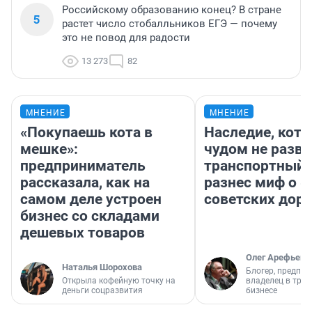
Российскому образованию конец? В стране
5
растет число стобалльников ЕГЭ — почему
это не повод для радости
13 273
82
МНЕНИЕ
МНЕНИЕ
«Покупаешь кота в
Наследие, кото
мешке»:
чудом не разва
предприниматель
транспортный 
рассказала, как на
разнес миф о 
самом деле устроен
советских доро
бизнес со складами
дешевых товаров
Олег Арефьев
Наталья Шорохова
Блогер, предпри
Открыла кофейную точку на
владелец в тра
деньги соцразвития
бизнесе