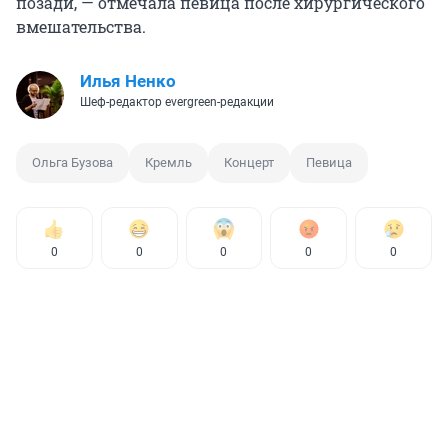
позади, — отмечала певица после хирургического
вмешательства.
Илья Ненко
Шеф-редактор evergreen-редакции
Ольга Бузова
Кремль
Концерт
Певица
0
0
0
0
0