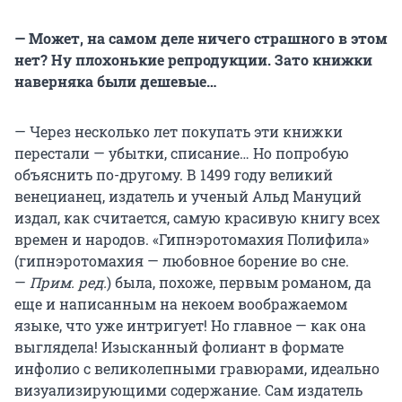
— Может, на самом деле ничего страшного в этом
нет? Ну плохонькие репродукции. Зато книжки
наверняка были дешевые…
— Через несколько лет покупать эти книжки
перестали — убытки, списание… Но попробую
объяснить по-другому. В 1499 году великий
венецианец, издатель и ученый Альд Мануций
издал, как считается, самую красивую книгу всех
времен и народов. «Гипнэротомахия Полифила»
(гипнэротомахия — любовное борение во сне.
—
Прим. ред.
) была, похоже, первым романом, да
еще и написанным на некоем воображаемом
языке, что уже интригует! Но главное — как она
выглядела! Изысканный фолиант в формате
инфолио с великолепными гравюрами, идеально
визуализирующими содержание. Сам издатель