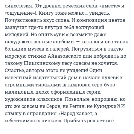
синестезия. (От древнегреческих слов: «вместе» и
«ощущение»). Книгу тоже можно… увидеть.
Почувствовать вкус слова. И композиция цветов
зазвучит где-то внутри тебя волнующей
мелодией. Но опять «увы»: возьмите даже
нехудожественные альбомы — каталоги выставок
больших музеев и галерей. Погрузиться в такую
морскую стихию Айвазовского или побродить по
такому Шишкинскому лесу совсем не хочется.
Счастье, авторы этого не увидели! Один
известный издательский дом в начале нулевых
огромными тиражами штамповал серо-буро-
малиновые, плохо оформленные серии
художников-классиков. Позвольте, вопрошаю, но
это же совсем не Серов, не Репин, не Куинджи?! И
слышу в оправдание: «Народ хавает, а
себестоимость низкая». Прибыль решает всё.