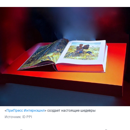
«
ПриПресс Интернэшнл
» создает настоящие шедевры
Источник: 
ID PPI