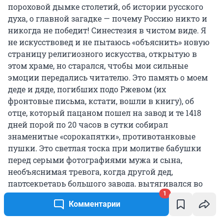
пороховой дымке столетий, об истории русского
духа, о главной загадке — почему Россию никто и
никогда не победит! Синестезия в чистом виде. Я
не искусствовед и не пытаюсь «объяснить» новую
страницу религиозного искусства, открытую в
этом храме, но старался, чтобы мои сильные
эмоции передались читателю. Это память о моем
деде и дяде, погибших подо Ржевом (их
фронтовые письма, кстати, вошли в книгу), об
отце, который пацаном пошел на завод и те 1418
дней порой по 20 часов в сутки собирал
знаменитые «сорокапятки», противотанковые
пушки. Это светлая тоска при молитве бабушки
перед серыми фотографиями мужа и сына,
необъяснимая тревога, когда другой дед,
партсекретарь большого завода, вытягивался во
фрунт перед портретом Сталина. В университете,
1
Комментарии
осваивая профессию журналиста, в каникулы я
ходил в походы «по следам войны», и она — через