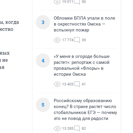
19 011
90
Обломки БПЛА упали в поле
3
ы, когда
в окрестностях Омска —
вестно
вспыхнул пожар
17 774
39
рных
«У меня в огороде больше
 не
4
растет»: репортаж с самой
ая
провальной «Флоры» в
истории Омска
13 403
41
Российскому образованию
5
конец? В стране растет число
стобалльников ЕГЭ — почему
это не повод для радости
13 285
82