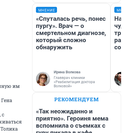
МНЕНИЕ
МНЕНИ
«Спуталась речь, понес
Насле
пургу». Врач — о
чудом
смертельном диагнозе,
транс
который сложно
разне
обнаружить
совет
Ирина Волкова
Главврач клиники
«Реабилитация доктора
ычную им
Волковой»
РЕКОМЕНДУЕМ
 Гена
«Так неожиданно и
 с
приятно». Героиня мема
уживаться
вспомнила о съемках с
 Толика
гуру пикапа в кафе