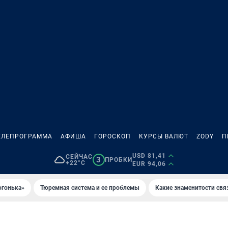
ЕЛЕПРОГРАММА
АФИША
ГОРОСКОП
КУРСЫ ВАЛЮТ
ZODY
П
USD 81,41
СЕЙЧАС
3
ПРОБКИ
+22°C
EUR 94,06
огонька»
Тюремная система и ее проблемы
Какие знаменитости свя