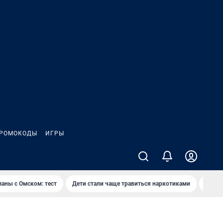
РОМОКОДЫ
ИГРЫ
заны с Омском: тест
Дети стали чаще травиться наркотиками
Появя