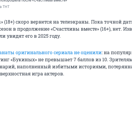
похорошела после «Счастливы вместе»
а ТНТ
 (18+) скоро вернется на телеэкраны. Пока точной дат
езон в продолжение «Счастливы вместе» (16+), нет. Из
и увидят его в 2025 году.
анаты оригинального сериала не оценили
: на популя
инг «Букиных» не превышает 7 баллов из 10. Зрителям
енарий, наполненный избитыми историями, потерянн
верхностная игра актеров.