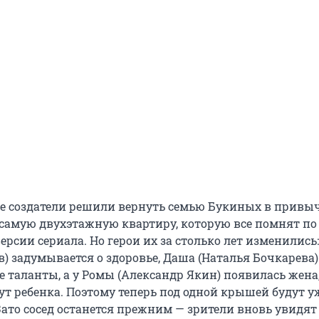
не создатели решили вернуть семью Букиных в прив
у самую двухэтажную квартиру, которую все помнят по
рсии сериала. Но герои их за столько лет изменились:
) задумывается о здоровье, Даша (Наталья Бочкарева)
е таланты, а у Ромы (Александр Якин) появилась жена,
ут ребенка. Поэтому теперь под одной крышей будут 
Зато сосед останется прежним — зрители вновь увидят