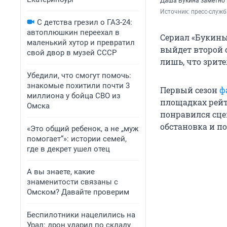
Даша Букина заметно 
Источник: 
пресс-служб
С детства грезил о ГАЗ-24:
автоплюшкин переехал в
Сериал «Букины»
маленький хутор и превратил
выйдет второй с
свой двор в музей СССР
лишь, что зрител
Убедили, что смогут помочь:
знакомые похитили почти 3
Первый сезон
ф
миллиона у бойца СВО из
площадках рейт
Омска
понравился сц
обстановка и по
«Это общий ребенок, а не „муж
помогает“»: истории семей,
где в декрет ушел отец
А вы знаете, какие
знаменитости связаны с
Омском? Давайте проверим
Беспилотники нацелились на
Урал: дрон ударил по складу