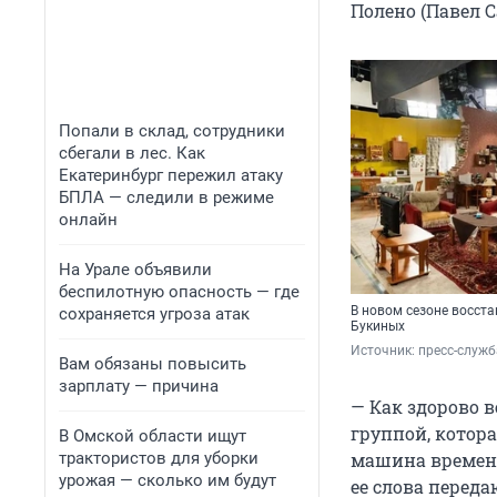
Полено (Павел С
Попали в склад, сотрудники
сбегали в лес. Как
Екатеринбург пережил атаку
БПЛА — следили в режиме
онлайн
На Урале объявили
беспилотную опасность — где
В новом сезоне восст
сохраняется угроза атак
Букиных
Источник: 
пресс-служб
Вам обязаны повысить
зарплату — причина
— Как здорово 
группой, котора
В Омской области ищут
трактористов для уборки
машина времени
урожая — сколько им будут
ее слова перед