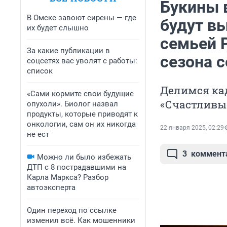
Букины в
В Омске завоют сирены — где
будут в
их будет слышно
семьей 
За какие публикации в
сезона 
соцсетях вас уволят с работы:
список
Делимся кад
«Сами кормите свои будущие
«Счастливы
опухоли». Биолог назвал
продукты, которые приводят к
онкологии, сам он их никогда
22 января 2025, 02:29
не ест
3
коммент
Можно ли было избежать
ДТП с 8 пострадавшими на
Карла Маркса? Разбор
автоэксперта
Один переход по ссылке
изменил всё. Как мошенники