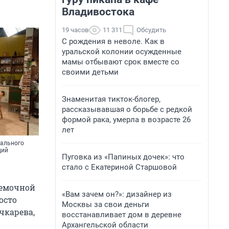
Владивостока
19 часов
11 311
Обсудить
С рождения в неволе. Как в
уральской колонии осужденные
мамы отбывают срок вместе со
своими детьми
Знаменитая тикток-блогер,
рассказывавшая о борьбе с редкой
формой рака, умерла в возрасте 26
лет
нального
ций
Пуговка из «Папиных дочек»: что
стало с Екатериной Старшовой
ъемочной
«Вам зачем он?»: дизайнер из
осто
Москвы за свои деньги
чкарева,
восстанавливает дом в деревне
Архангельской области