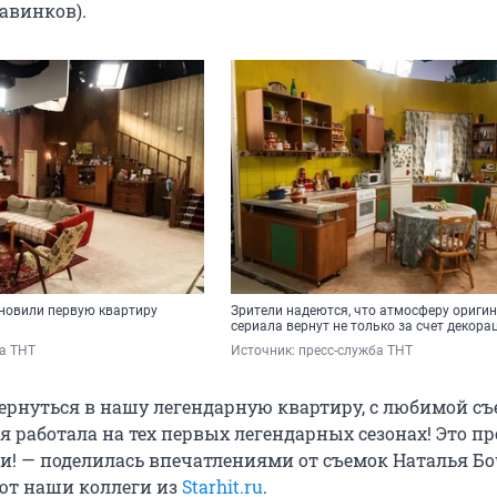
авинков).
ановили первую квартиру
Зрители надеются, что атмосферу ориги
сериала вернут не только за счет декора
а ТНТ
Источник: 
пресс-служба ТНТ
вернуться в нашу легендарную квартиру, с любимой с
я работала на тех первых легендарных сезонах! Это пр
! — поделилась впечатлениями от съемок Наталья Бо
ают наши коллеги из
Starhit.ru
.