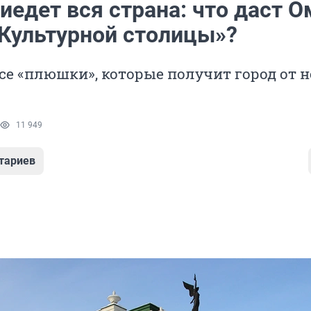
иедет вся страна: что даст О
«Культурной столицы»?
е «плюшки», которые получит город от н
11 949
тариев