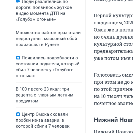
Люди разлетелись по
дороге: появилось жуткое
видео момента ДТП на
Первой культур
«Голубом огоньке»
следующем, 2025
Омск же в погон
Множество сайтов враз стали
но очень древне
недоступны: массовый сбой
культурной сто
произошел в Рунете
предварительны
уже потом имя 
Появились подробности о
состоянии водителя, который
сбил 7 человек у «Голубого
Голосовать оми
огонька»
при этом не до 
по этой причин
В 100 г всего 23 ккал: три
рецепта с главным летним
на 10 тысяч чел
продуктом
почетное звание
Центр Омска сковали
Нижний Новг
пробки из-за аварии, в
которой сбили 7 человек
Нижний Новгоро