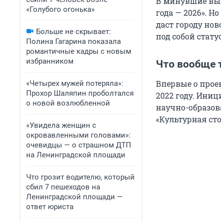
В минувшие вы
«Голубого огонька»
года — 2026». Н
даст городу нов
Больше не скрывает:
под собой стат
Полина Гагарина показала
романтичные кадры с новым
избранником
Что вообще 
Впервые о проек
«Четырех мужей потеряла»:
Прохор Шаляпин проболтался
2022 году. Ини
о новой возлюбленной
научно-образов
«Культурная ст
«Увидела женщин с
окровавленными головами»:
очевидцы — о страшном ДТП
на Ленинградской площади
Что грозит водителю, который
сбил 7 пешеходов на
Ленинградской площади —
ответ юриста