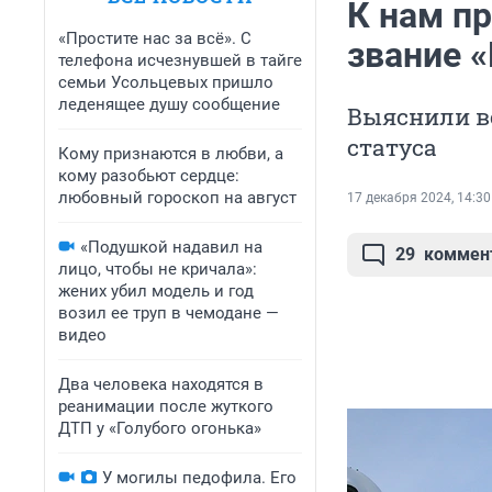
К нам пр
«Простите нас за всё». С
звание 
телефона исчезнувшей в тайге
семьи Усольцевых пришло
леденящее душу сообщение
Выяснили вс
статуса
Кому признаются в любви, а
кому разобьют сердце:
любовный гороскоп на август
17 декабря 2024, 14:30
«Подушкой надавил на
29
коммен
лицо, чтобы не кричала»:
жених убил модель и год
возил ее труп в чемодане —
видео
Два человека находятся в
реанимации после жуткого
ДТП у «Голубого огонька»
У могилы педофила. Его