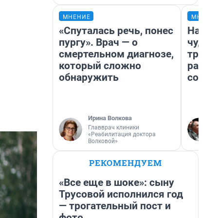
МНЕНИЕ
МНЕНИ
«Спуталась речь, понес
Насле
пургу». Врач — о
чудом
смертельном диагнозе,
транс
который сложно
разне
обнаружить
совет
Ирина Волкова
Главврач клиники
«Реабилитация доктора
Волковой»
РЕКОМЕНДУЕМ
«Все еще в шоке»: сыну
Трусовой исполнился год
— трогательный пост и
фото