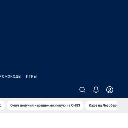
РОМОКОДЫ
ИГРЫ
о
Омич получил черепно-мозговую на ОНПЗ
Кафе на Левобережье в