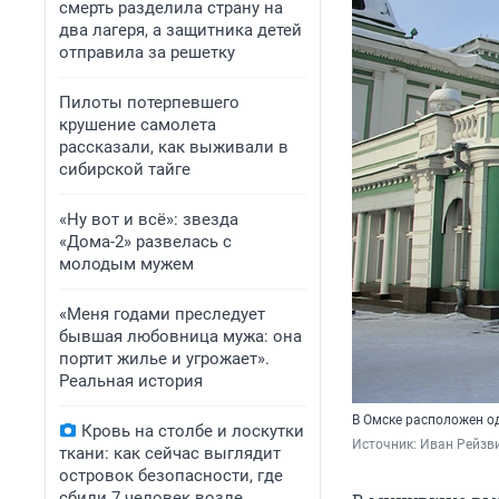
смерть разделила страну на
два лагеря, а защитника детей
отправила за решетку
Пилоты потерпевшего
крушение самолета
рассказали, как выживали в
сибирской тайге
«Ну вот и всё»: звезда
«Дома-2» развелась с
молодым мужем
«Меня годами преследует
бывшая любовница мужа: она
портит жилье и угрожает».
Реальная история
В Омске расположен о
Кровь на столбе и лоскутки
Источник: 
Иван Рейзви
ткани: как сейчас выглядит
островок безопасности, где
сбили 7 человек возле