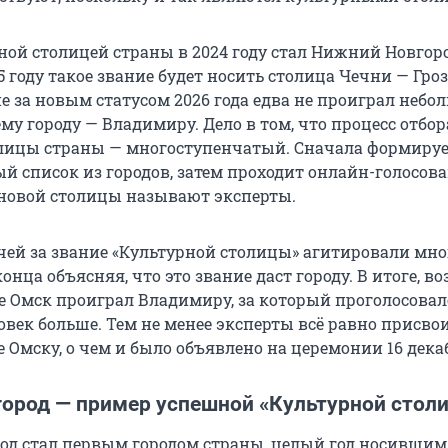
ной столицей страны в 2024 году стал Нижний Новгоро
 году такое звание будет носить столица Чечни — Гро
е за новым статусом 2026 года едва не проиграл небо
му городу — Владимиру. Дело в том, что процесс отбор
лицы страны — многоступенчатый. Сначала формируе
й список из городов, затем проходит онлайн-голосова
новой столицы называют эксперты.
чей за звание «Культурной столицы» агитировали мног
конца объясняя, что это звание даст городу. В итоге, в
е Омск проиграл Владимиру, за который проголосовал
овек больше. Тем не менее эксперты всё равно присво
 Омску, о чем и было объявлено на церемонии 16 дека
ород — пример успешной «Культурной стол
д стал первым городом страны, целый год носившим 