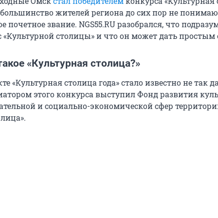
ходные Омск
стал победителем
конкурса «Культурная 
о большинство жителей региона до сих пор не понимаю
ое почетное звание. NGS55.RU разобрался, что подразу
ус «Культурной столицы» и что он может дать простым
такое «Культурная столица?»
те «Культурная столица года» стало известно не так д
циатором этого конкурса выступил Фонд развития куль
ательной и социально-экономической сфер территори
олица».