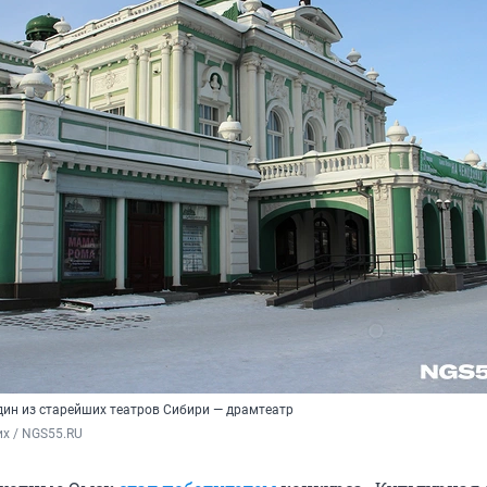
дин из старейших театров Сибири — драмтеатр
х / NGS55.RU