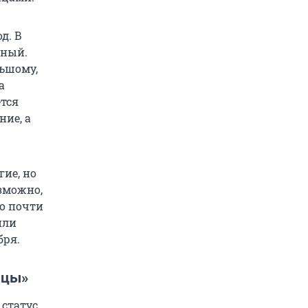
д. В
зный.
льшому,
а
тся
ние, а
ие, но
озможно,
о почти
или
бря.
ицы»
статус