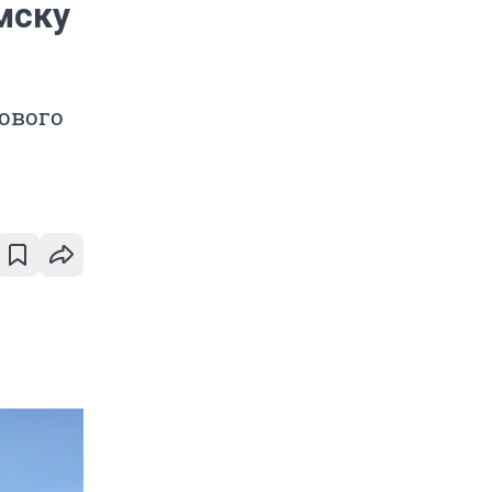
мску
ового