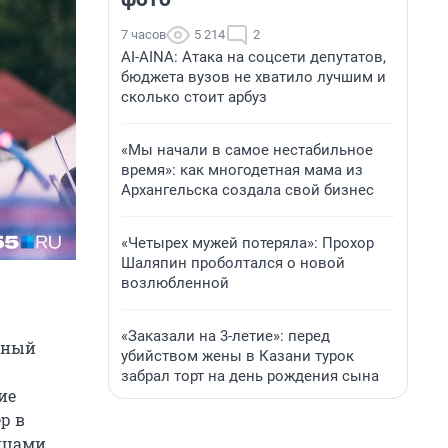
7 часов
5 214
2
AI-AINA: Атака на соцсети депутатов,
бюджета вузов не хватило лучшим и
сколько стоит арбуз
«Мы начали в самое нестабильное
время»: как многодетная мама из
Архангельска создала свой бизнес
«Четырех мужей потеряла»: Прохор
Шаляпин проболтался о новой
возлюбленной
«Заказали на 3-летие»: перед
нный
убийством жены в Казани турок
забрал торт на день рождения сына
ие
р в
ицами.