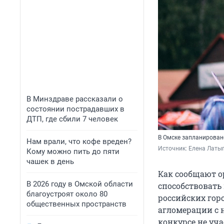
В Минздраве рассказали о
состоянии пострадавших в
ДТП, где сбили 7 человек
В Омске запланирован
Нам врали, что кофе вреден?
Источник: 
Елена Латы
Кому можно пить до пяти
чашек в день
Как сообщают о
В 2026 году в Омской области
способствовать
благоустроят около 80
российских горо
общественных пространств
агломерации с н
конкурсе не уч