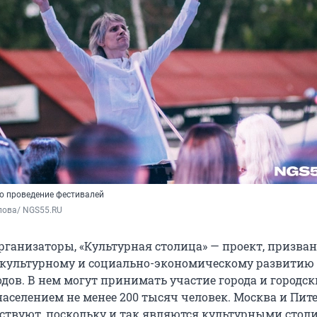
о проведение фестивалей
пова/ NGS55.RU
рганизаторы, «Культурная столица» — проект, призва
 культурному и социально-экономическому развитию
дов. В нем могут принимать участие города и городск
аселением не менее 200 тысяч человек. Москва и Пите
аствуют, поскольку и так являются культурными стол