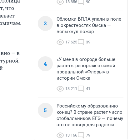
столица
18 856
90
т, что
мевает
Обломки БПЛА упали в поле
3
 омичам.
в окрестностях Омска —
вспыхнул пожар
17 625
39
авно — в
«У меня в огороде больше
турной,
4
растет»: репортаж с самой
й
провальной «Флоры» в
истории Омска
13 211
41
Российскому образованию
5
конец? В стране растет число
стобалльников ЕГЭ — почему
это не повод для радости
13 166
79