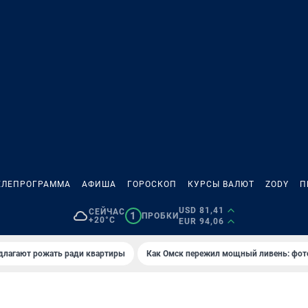
ЕЛЕПРОГРАММА
АФИША
ГОРОСКОП
КУРСЫ ВАЛЮТ
ZODY
П
USD 81,41
СЕЙЧАС
1
ПРОБКИ
+20°C
EUR 94,06
длагают рожать ради квартиры
Как Омск пережил мощный ливень: фот