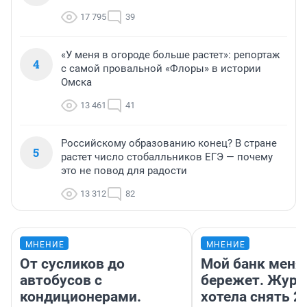
17 795
39
«У меня в огороде больше растет»: репортаж
4
с самой провальной «Флоры» в истории
Омска
13 461
41
Российскому образованию конец? В стране
5
растет число стобалльников ЕГЭ — почему
это не повод для радости
13 312
82
МНЕНИЕ
МНЕНИЕ
От сусликов до
Мой банк меня
автобусов с
бережет. Журн
кондиционерами.
хотела снять 2