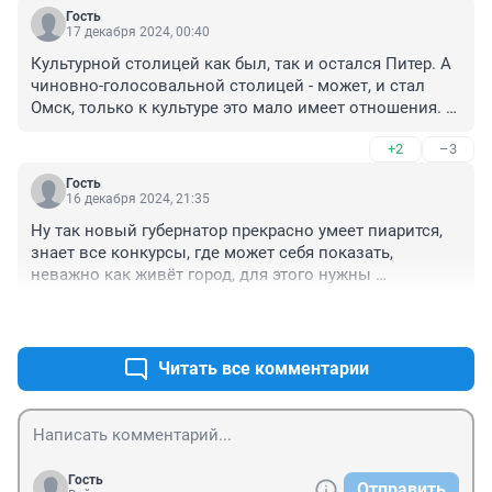
Гость
17 декабря 2024, 00:40
Культурной столицей как был, так и остался Питер. А 
чиновно-голосовальной столицей - может, и стал 
Омск, только к культуре это мало имеет отношения. И 
тем более весело читать, как чиновная комиссия 
+2
–3
поставила 166 тысяч на уровень больше 171 тысячи: 
это - отдельная и особая хохма!)) Так как, проиграть в 
Гость
голсовальной и стать победителем в сугубо 
16 декабря 2024, 21:35
чиновной, по распоряжению культпросветкомиссии 
Ну так новый губернатор прекрасно умеет пиарится, 
(эксперткомиссии, по-нынешнему) и с разрешения 
знает все конкурсы, где может себя показать, 
месткома - та еще песня, почти столетней давности!))
неважно как живёт город, для этого нужны 
специалисты, может его лучше на ТВ отправить, там 
+7
–3
социолог будет кстати. С транспортом проблемы (как 
и со многим другим), перекрыты магистрали, их 
давно должны были сдать, а теперь и денег не 
Читать все комментарии
хватает, которые неизвестно куда делись, ведь 
ничего не делалось, кое как открыли два проезда на 
Левом берегу (за неделю), зато второй мост 
ремонтировать начали - вокруг сплошные пробки, 
народ бежит из города. Так что "победа" это очень 
Гость
Отправить