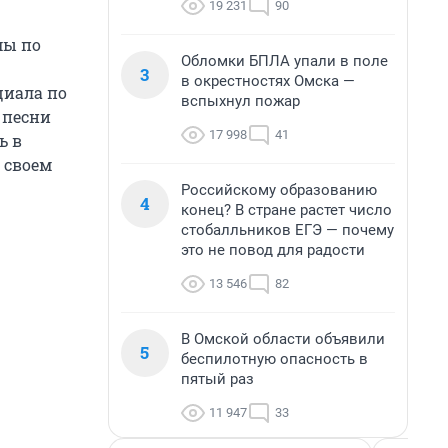
19 231
90
мы по
Обломки БПЛА упали в поле
3
в окрестностях Омска —
циала по
вспыхнул пожар
 песни
17 998
41
ь в
 своем
Российскому образованию
4
конец? В стране растет число
стобалльников ЕГЭ — почему
это не повод для радости
13 546
82
В Омской области объявили
5
беспилотную опасность в
пятый раз
11 947
33