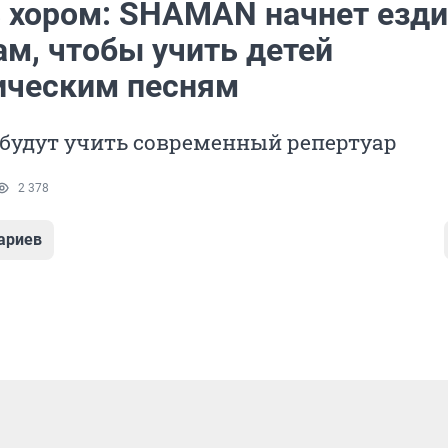
ь хором: SHAMAN начнет езди
ам, чтобы учить детей
ическим песням
будут учить современный репертуар
2 378
ариев