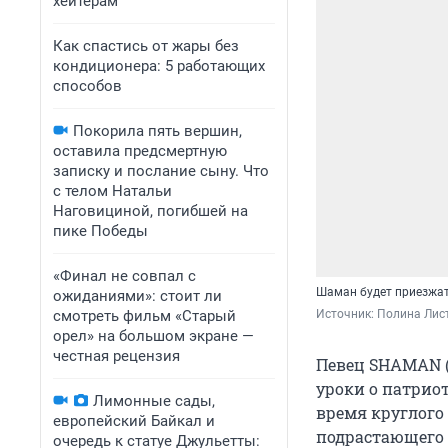
хейтерам
Как спастись от жары без
кондиционера: 5 работающих
способов
Покорила пять вершин,
оставила предсмертную
записку и послание сыну. Что
с телом Натальи
Наговициной, погибшей на
пике Победы
«Финал не совпал с
Шаман будет приезжат
ожиданиями»: стоит ли
смотреть фильм «Старый
Источник: 
Полина Лист
орел» на большом экране —
честная рецензия
Певец SHAMAN (
уроки о патрио
Лимонные сады,
время круглого 
европейский Байкал и
подрастающего 
очередь к статуе Джульетты: