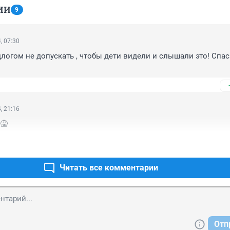
ИИ
9
, 07:30
огом не допускать , чтобы дети видели и слышали это! Спаса
, 21:16
🤮
Читать все комментарии
Отп