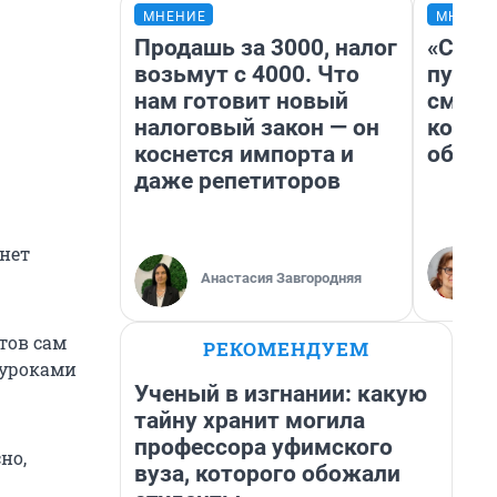
МНЕНИЕ
МНЕНИ
Продашь за 3000, налог
«Спут
возьмут с 4000. Что
пургу»
нам готовит новый
смерт
налоговый закон — он
котор
коснется импорта и
обнар
даже репетиторов
чнет
Анастасия Завгородняя
отов сам
РЕКОМЕНДУЕМ
 уроками
Ученый в изгнании: какую
тайну хранит могила
профессора уфимского
но,
вуза, которого обожали