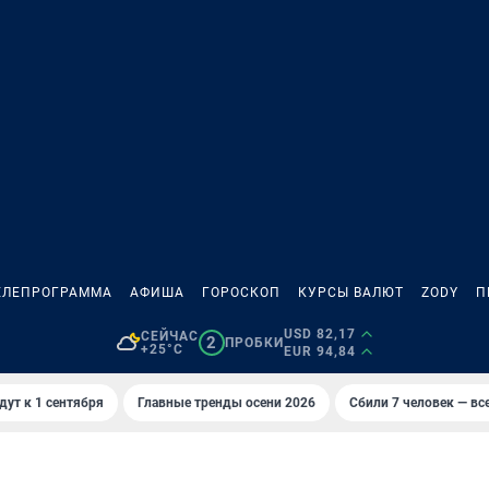
ЕЛЕПРОГРАММА
АФИША
ГОРОСКОП
КУРСЫ ВАЛЮТ
ZODY
П
USD 82,17
СЕЙЧАС
2
ПРОБКИ
+25°C
EUR 94,84
дут к 1 сентября
Главные тренды осени 2026
Сбили 7 человек — все