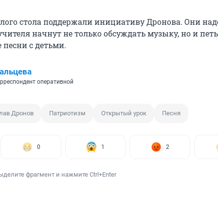
лого стола поддержали инициативу Дронова. Они над
учителя начнут не только обсуждать музыку, но и петь
 песни с детьми.
альцева
рреспондент оперативной
лав Дронов
Патриотизм
Открытый урок
Песня
0
1
2
ыделите фрагмент и нажмите Ctrl+Enter