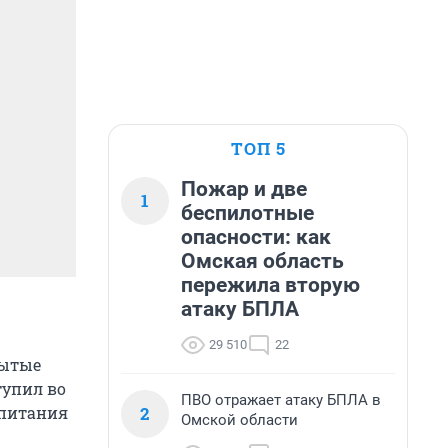
ТОП 5
Пожар и две
1
беспилотные
опасности: как
Омская область
пережила вторую
атаку БПЛА
29 510
22
рытые
тупил во
ПВО отражает атаку БПЛА в
2
спитания
Омской области