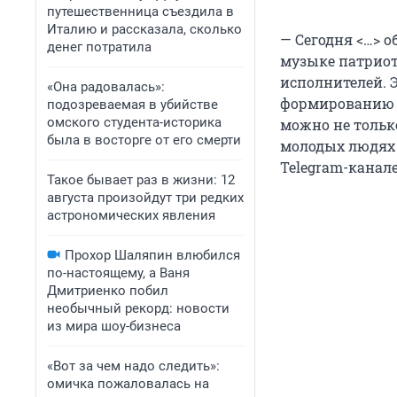
путешественница съездила в
Италию и рассказала, сколько
— Сегодня <…> 
денег потратила
музыке патрио
исполнителей. Э
«Она радовалась»:
формированию в
подозреваемая в убийстве
омского студента-историка
можно не тольк
была в восторге от его смерти
молодых людях 
Telegram-канале
Такое бывает раз в жизни: 12
августа произойдут три редких
астрономических явления
Прохор Шаляпин влюбился
по-настоящему, а Ваня
Дмитриенко побил
необычный рекорд: новости
из мира шоу-бизнеса
«Вот за чем надо следить»:
омичка пожаловалась на