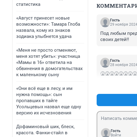
статистика
КОММЕНТАР
«Август принесет новые
Гость
возможности»: Тамара Глоба
29 ноября 2024
назвала, кому из знаков
Под любым предл
зодиака улыбнется удача
своих детей!!
«Меня не просто отменяют,
меня хотят убить»: участница
Гость
«Мамы в 16» ответила на
28 ноября 2024
обвинения в домогательствах
🤮🤮🤮🤮🤮🤮🤮🤮
к маленькому сыну
«Они всё еще в лесу, и им
нужна помощь»: сын
пропавших в тайге
Усольцевых назвал еще одну
версию их исчезновения
Дофаминовый шик, блеск,
Гость
красота. Фанки-стайл в
Войти