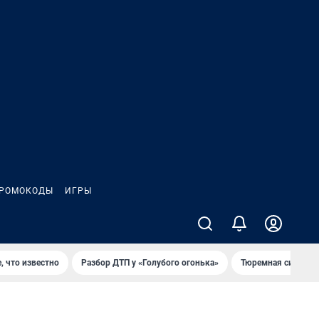
РОМОКОДЫ
ИГРЫ
, что известно
Разбор ДТП у «Голубого огонька»
Тюремная система