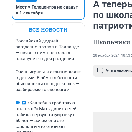
А тепер
Мост у Телецентра не сдадут
по школ
к 1 сентября
патриот
ВСЕ НОВОСТИ
Школьники 
Российский диджей
загадочно пропал в Таиланде
— связь с ним прервалась
28 ноября 2024, 18:53
накануне его дня рождения
9
коммент
Очень игривы и отлично ладят
с детьми. В чём особенности
абиссинской породы кошек —
разбираемся с экспертом
«Как тебя в гроб такую
положат?» Мать двоих детей
набила первую татуировку в
50 лет — зачем она это
сделала и что отвечает