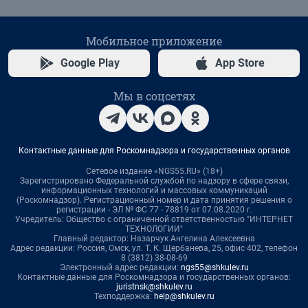
Мобильное приложение
Google Play
App Store
Мы в соцсетях
Контактные данные для Роскомнадзора и государственных органов
Сетевое издание «NGS55.RU» (18+)
Зарегистрировано Федеральной службой по надзору в сфере связи,
информационных технологий и массовых коммуникаций
(Роскомнадзор). Регистрационный номер и дата принятия решения о
регистрации - ЭЛ № ФС 77 - 78819 от 07.08.2020 г.
Учредитель: Общество с ограниченной ответственностью "ИНТЕРНЕТ
ТЕХНОЛОГИИ"
Главный редактор: Назарчук Ангелина Алексеевна
Адрес редакции: Россия, Омск, ул. Т. К. Щербанева, 25, офис 402, телефон
8 (3812) 38-08-69
Электронный адрес редакции:
ngs55@shkulev.ru
Контактные данные для Роскомнадзора и государственных органов:
juristnsk@shkulev.ru
Техподдержка:
help@shkulev.ru