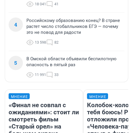
18 041
41
Российскому образованию конец? В стране
4
растет число стобалльников ЕГЭ — почему
это не повод для радости
13 598
82
В Омской области объявили беспилотную
5
опасность в пятый раз
11 991
33
МНЕНИЕ
МНЕНИЕ
«Финал не совпал с
Колобок-колобо
ожиданиями»: стоит ли
тебя боюсь! Ра
смотреть фильм
отложили прок
«Старый орел» на
«Человека-пау