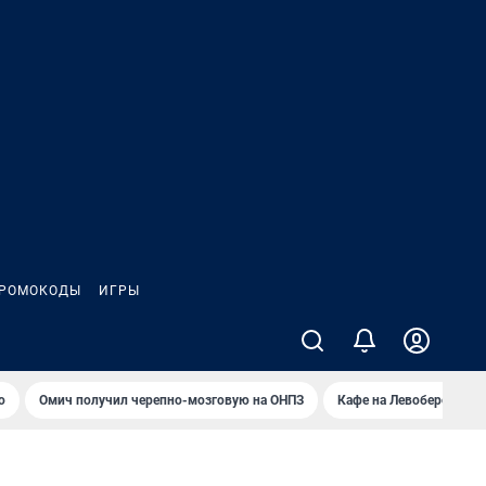
РОМОКОДЫ
ИГРЫ
о
Омич получил черепно-мозговую на ОНПЗ
Кафе на Левобережье в