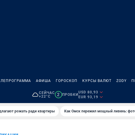
ЕЛЕПРОГРАММА
АФИША
ГОРОСКОП
КУРСЫ ВАЛЮТ
ZODY
П
USD 80,93
СЕЙЧАС
2
ПРОБКИ
+22°C
EUR 93,19
длагают рожать ради квартиры
Как Омск пережил мощный ливень: фот