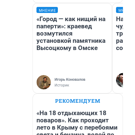
МНЕНИЕ
МНЕНИ
«Город — как нищий на
Насле
паперти»: краевед
чудом
возмутился
транс
установкой памятника
разне
Высоцкому в Омске
совет
Игорь Коновалов
Историк
РЕКОМЕНДУЕМ
«На 18 отдыхающих 18
поваров». Как проходит
лето в Крыму с перебоями
света и бензина, водой по