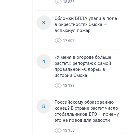
18 836
Обломки БПЛА упали в поле
3
в окрестностях Омска —
вспыхнул пожар
17 607
«У меня в огороде больше
4
растет»: репортаж с самой
провальной «Флоры» в
истории Омска
13 183
Российскому образованию
5
конец? В стране растет число
стобалльников ЕГЭ — почему
это не повод для радости
13 155