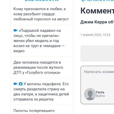
ПЕРЕЙТИ К ПУ
Коммент
Кому признаются в любви, а
кому разобьют сердце:
любовный гороскоп на август
Джим Керри объ
«Подушкой надавил на
1 апреля 2022, 13:22
лицо, чтобы не кричала»:
жених убил модель и год
возил ее труп в чемодане —
видео
Два человека находятся в
реанимации после жуткого
ДТП у «Голубого огонька»
У могилы педофила. Его
смерть разделила страну на
Гость
два лагеря, а защитника детей
Войти
отправила за решетку
Пилоты потерпевшего