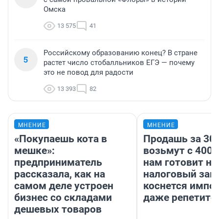
Омска
13 575
41
Российскому образованию конец? В стране
5
растет число стобалльников ЕГЭ — почему
это не повод для радости
13 393
82
МНЕНИЕ
МНЕНИЕ
«Покупаешь кота в
Продашь за 300
мешке»:
возьмут с 4000
предприниматель
нам готовит н
рассказала, как на
налоговый зако
самом деле устроен
коснется импор
бизнес со складами
даже репетито
дешевых товаров