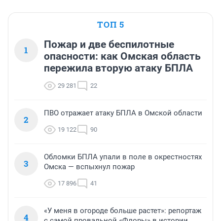
ТОП 5
Пожар и две беспилотные
1
опасности: как Омская область
пережила вторую атаку БПЛА
29 281
22
ПВО отражает атаку БПЛА в Омской области
2
19 122
90
Обломки БПЛА упали в поле в окрестностях
3
Омска — вспыхнул пожар
17 896
41
«У меня в огороде больше растет»: репортаж
4
с самой провальной «Флоры» в истории