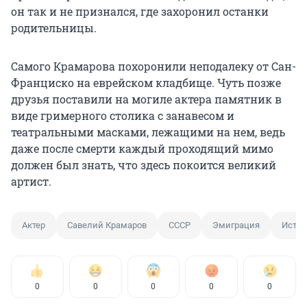
он так и не признался, где захоронил останки
родительницы.
Самого Крамарова похоронили неподалеку от Сан-
Франциско на еврейском кладбище. Чуть позже
друзья поставили на могиле актера памятник в
виде гримерного столика с занавесом и
театральными масками, лежащими на нем, ведь
даже после смерти каждый проходящий мимо
должен был знать, что здесь покоится великий
артист.
Актер
Савелий Крамаров
СССР
Эмиграция
Истор
0
0
0
0
0