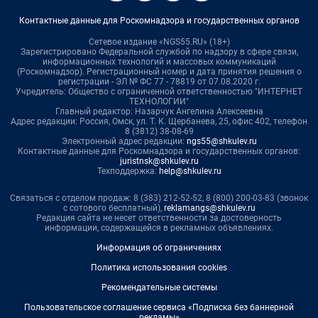
Контактные данные для Роскомнадзора и государственных органов
Сетевое издание «NGS55.RU» (18+)
Зарегистрировано Федеральной службой по надзору в сфере связи,
информационных технологий и массовых коммуникаций
(Роскомнадзор). Регистрационный номер и дата принятия решения о
регистрации - ЭЛ № ФС 77 - 78819 от 07.08.2020 г.
Учредитель: Общество с ограниченной ответственностью "ИНТЕРНЕТ
ТЕХНОЛОГИИ"
Главный редактор: Назарчук Ангелина Алексеевна
Адрес редакции: Россия, Омск, ул. Т. К. Щербанева, 25, офис 402, телефон
8 (3812) 38-08-69
Электронный адрес редакции:
ngs55@shkulev.ru
Контактные данные для Роскомнадзора и государственных органов:
juristnsk@shkulev.ru
Техподдержка:
help@shkulev.ru
Связаться с отделом продаж: 8 (383) 212-52-52, 8 (800) 200-03-83 (звонок
с сотового бесплатный),
reklamangs@shkulev.ru
Редакция сайта не несет ответственности за достоверность
информации, содержащейся в рекламных объявлениях.
Информация об ограничениях
Политика использования cookies
Рекомендательные системы
Пользовательское соглашение сервиса «Подписка без баннерной
рекламы»