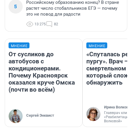
Российскому образованию конец? В стране
5
растет число стобалльников ЕГЭ — почему
это не повод для радости
13 275
82
МНЕНИЕ
МНЕНИЕ
От сусликов до
«Спуталась реч
автобусов с
пургу». Врач — 
кондиционерами.
смертельном д
Почему Красноярск
который слож
оказался круче Омска
обнаружить
(почти во всём)
Ирина Волкова
Главврач клини
Сергей Энквист
«Реабилитация 
Волковой»