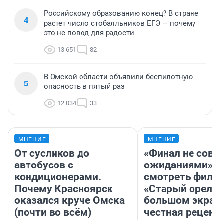
Российскому образованию конец? В стране
4
растет число стобалльников ЕГЭ — почему
это не повод для радости
13 651
82
В Омской области объявили беспилотную
5
опасность в пятый раз
12 034
33
МНЕНИЕ
МНЕНИЕ
От сусликов до
«Финал не совп
автобусов с
ожиданиями»: 
кондиционерами.
смотреть фил
Почему Красноярск
«Старый орел» 
оказался круче Омска
большом экран
(почти во всём)
честная рецен