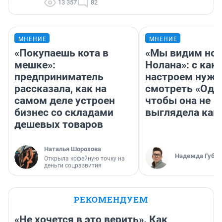
13 357
82
МНЕНИЕ
МНЕНИЕ
«Покупаешь кота в
«Мы видим нов
мешке»:
Нолана»: с как
предприниматель
настроем нужн
рассказала, как на
смотреть «Оди
самом деле устроен
чтобы она не
бизнес со складами
выглядела как
дешевых товаров
Наталья Шорохова
Надежда Губар
Открыла кофейную точку на
деньги соцразвития
РЕКОМЕНДУЕМ
«Не хочется в это верить». Как