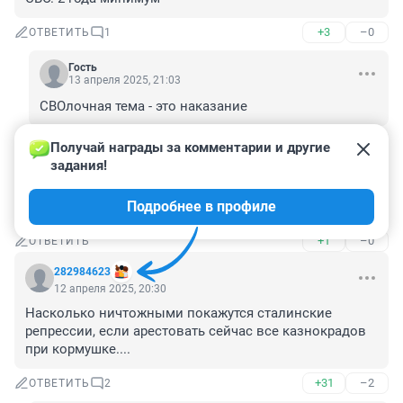
+3
–0
ОТВЕТИТЬ
1
Гость
13 апреля 2025, 21:03
СВОлочная тема - это наказание
+0
–0
ОТВЕТИТЬ
Получай награды за комментарии и другие 
задания!
Гость
13 апреля 2025, 01:24
Подробнее в профиле
Ай Яя яй.
+1
–0
ОТВЕТИТЬ
282984623
12 апреля 2025, 20:30
Насколько ничтожными покажутся сталинские 
репрессии, если арестовать сейчас все казнокрадов 
при кормушке....
+31
–2
ОТВЕТИТЬ
2