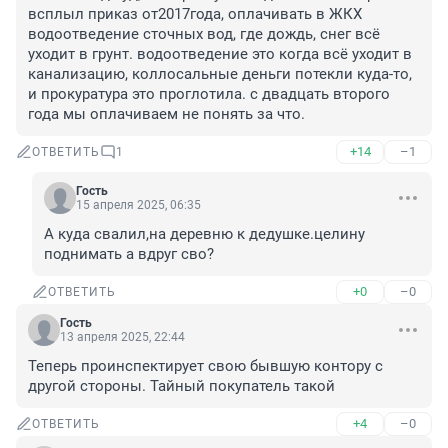
всплыл приказ от2017года, оплачивать в ЖКХ 
водоотведение сточных вод, где дождь, снег всё 
уходит в грунт. водоотведение это когда всё уходит в 
канализацию, коллосальные деньги потекли куда-то, 
и прокуратура это проглотила. с двадцать второго 
года мы оплачиваем не понять за что.
+14
–1
ОТВЕТИТЬ
1
Гость
15 апреля 2025, 06:35
А куда свалил,на деревню к дедушке.целину 
поднимать а вдруг сво?
+0
–0
ОТВЕТИТЬ
Гость
13 апреля 2025, 22:44
Теперь проинспектирует свою бывшую контору с 
другой стороны. Тайный покупатель такой
+4
–0
ОТВЕТИТЬ