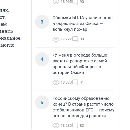
18 965
90
иях,
ст,
Обломки БПЛА упали в поле
3
в окрестностях Омска —
нем
вспыхнул пожар
инять
ональное,
17 722
39
омогло.
«У меня в огороде больше
4
растет»: репортаж с самой
провальной «Флоры» в
истории Омска
13 330
41
Российскому образованию
5
конец? В стране растет число
стобалльников ЕГЭ — почему
это не повод для радости
13 230
82