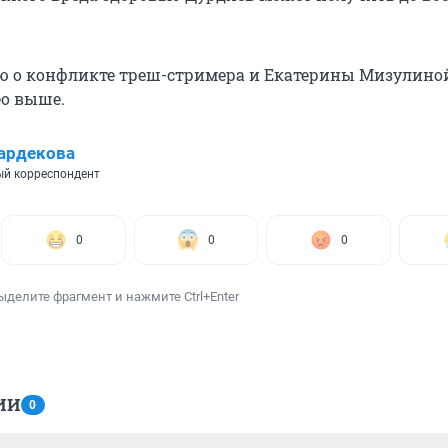
ю о конфликте треш-стримера и Екатерины Мизулино
ео выше.
ардекова
й корреспондент
0
0
0
ыделите фрагмент и нажмите Ctrl+Enter
ИИ
0