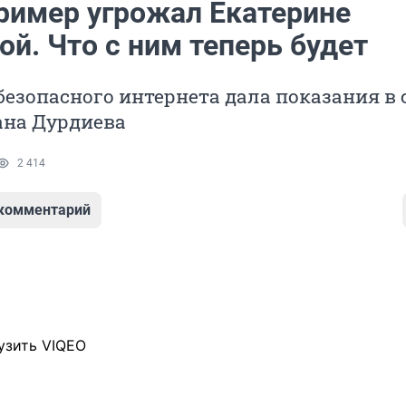
ример угрожал Екатерине
й. Что с ним теперь будет
безопасного интернета дала показания в 
ана Дурдиева
2 414
 комментарий
узить VIQEO