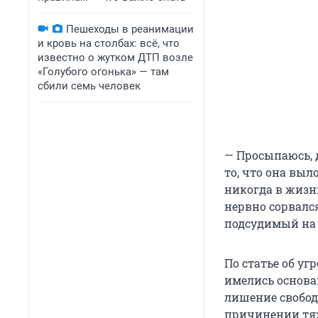
Пешеходы в реанимации
и кровь на столбах: всё, что
известно о жутком ДТП возле
«Голубого огонька» — там
сбили семь человек
— Просыпаюсь, д
то, что она выл
никогда в жизни
нервно сорвался
подсудимый на 
По статье об у
имелись основа
лишение свобод
причинении тяж