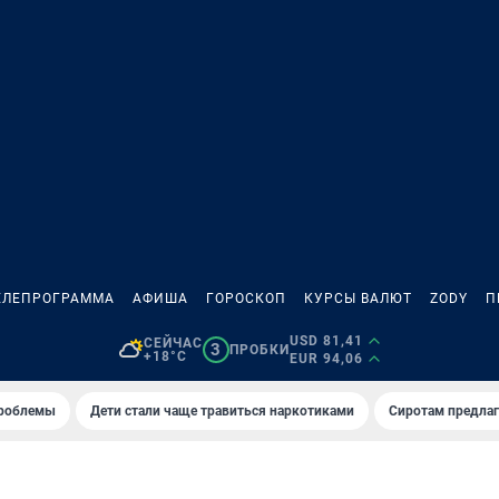
ЕЛЕПРОГРАММА
АФИША
ГОРОСКОП
КУРСЫ ВАЛЮТ
ZODY
П
USD 81,41
СЕЙЧАС
3
ПРОБКИ
+18°C
EUR 94,06
проблемы
Дети стали чаще травиться наркотиками
Сиротам предла