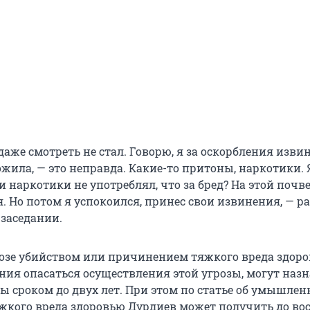
аже смотреть не стал. Говорю, я за оскорбления изви
ожила, — это неправда. Какие-то притоны, наркотики. 
 наркотики не употреблял, что за бред? На этой почве
. Но потом я успокоился, принес свои извинения, — р
заседании.
грозе убийством или причинением тяжкого вреда здоро
ния опасаться осуществления этой угрозы, могут наз
ы сроком до двух лет. При этом по статье об умышле
кого вреда здоровью Дурдиев может получить до во