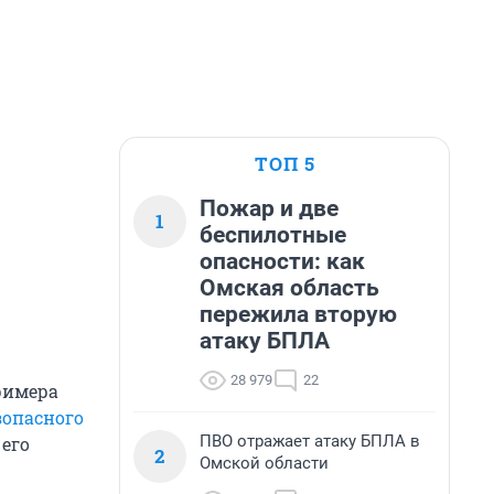
ТОП 5
Пожар и две
1
беспилотные
опасности: как
Омская область
пережила вторую
атаку БПЛА
28 979
22
тримера
зопасного
ПВО отражает атаку БПЛА в
его
2
Омской области