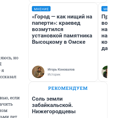
МНЕНИЕ
МНЕНИ
«Город — как нищий на
Прода
паперти»: краевед
возьм
возмутился
нам г
установкой памятника
налог
Высоцкому в Омске
косне
даже 
няюсь, но
Я
Игорь Коновалов
 я
Историк
ассказал
РЕКОМЕНДУЕМ
вью, если
Соль земли
начить
забайкальской.
нном
Нижегородцевы
сьми лет