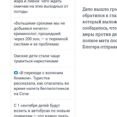
жара и ливни: чего ждать
омичам на этих выходных от
Дело вышло гро
погоды
обратился к гла
который выложи
«Большими сроками мы не
сообщалось, чт
добьемся ничего»:
криминолог, прошедший
меры против де
через 200 зон, — о тюремной
полное мата пос
системе и ее проблемах
Блогера отправ
Омские дети стали чаще
травиться наркотиками
«В переходе с вонючим
бомжом». Туристка
рассказала, как спасалась во
время налета беспилотников
на Сочи
С 1 сентября детей будут
возить в автобусах по новым
правилам — что важно знать