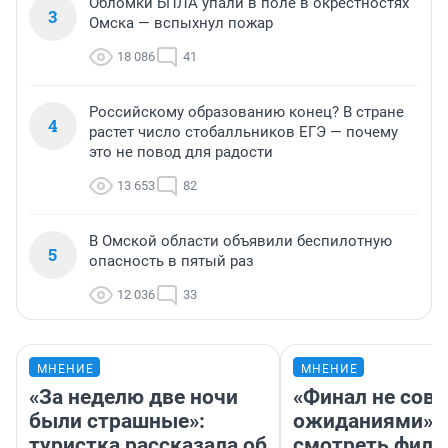
Обломки БПЛА упали в поле в окрестностях
3
Омска — вспыхнул пожар
18 086
41
Российскому образованию конец? В стране
4
растет число стобалльников ЕГЭ — почему
это не повод для радости
13 653
82
В Омской области объявили беспилотную
5
опасность в пятый раз
12 036
33
МНЕНИЕ
МНЕНИЕ
«За неделю две ночи
«Финал не совп
были страшные»:
ожиданиями»: 
туристка рассказала об
смотреть фил