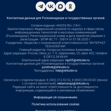
Контактные данные для Роскомнадзора и государственных органов
Сетевое издание «NGS55.RU» (18+)
Зарегистрировано Федеральной службой по надзору в сфере связи,
информационных технологий и массовых коммуникаций
(Роскомнадзор). Регистрационный номер и дата принятия решения о
регистрации - ЭЛ № ФС 77 - 78819 от 07.08.2020 г.
Учредитель: Общество с ограниченной ответственностью "ИНТЕРНЕТ
ТЕХНОЛОГИИ"
Главный редактор: Назарчук Ангелина Алексеевна
Адрес редакции: Россия, Омск, ул. Т. К. Щербанева, 25, офис 402, телефон
8 (3812) 38-08-69
Электронный адрес редакции:
ngs55@shkulev.ru
Контактные данные для Роскомнадзора и государственных органов:
juristnsk@shkulev.ru
Техподдержка:
help@shkulev.ru
Связаться с отделом продаж: 8 (383) 212-52-52, 8 (800) 200-03-83 (звонок
с сотового бесплатный),
reklamangs@shkulev.ru
Редакция сайта не несет ответственности за достоверность
информации, содержащейся в рекламных объявлениях.
Информация об ограничениях
Политика использования cookies