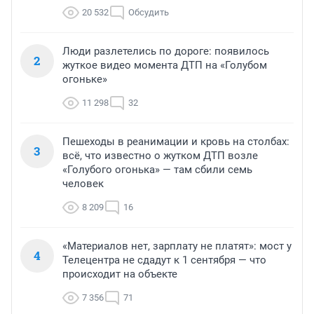
20 532
Обсудить
Люди разлетелись по дороге: появилось
2
жуткое видео момента ДТП на «Голубом
огоньке»
11 298
32
Пешеходы в реанимации и кровь на столбах:
3
всё, что известно о жутком ДТП возле
«Голубого огонька» — там сбили семь
человек
8 209
16
«Материалов нет, зарплату не платят»: мост у
4
Телецентра не сдадут к 1 сентября — что
происходит на объекте
7 356
71