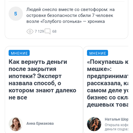
Людей снесло вместе со светофором: на
5
островке безопасности сбили 7 человек
возле «Голубого огонька» — хроника
7 129
68
МНЕНИЕ
МНЕНИЕ
Как вернуть деньги
«Покупаешь ко
после закрытия
мешке»:
ипотеки? Эксперт
предпринимат
назвала способ, о
рассказала, как
котором знают далеко
самом деле ус
не все
бизнес со скл
дешевых това
Наталья Шорох
Анна Ермакова
Открыла кофейн
деньги соцразв