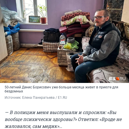
50-летний Денис Борисович уже больше месяца живет в приюте для
бездомных
Источник: 
Елена Панкратьева / E1.RU
— В полиции меня выслушали и спросили: «Вы
вообще психически здоровы?» Ответил: «Вроде не
жаловался, сам медик»…