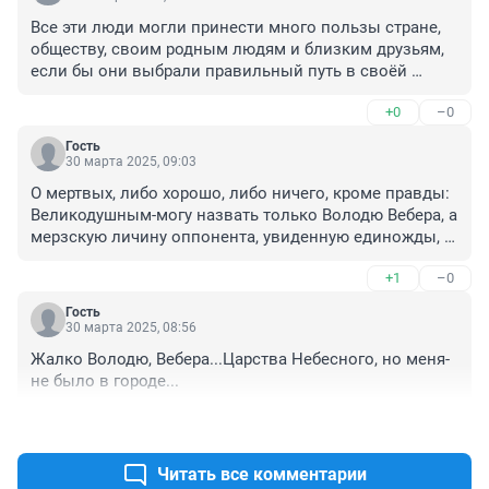
Все эти люди могли принести много пользы стране, 
обществу, своим родным людям и близким друзьям, 
если бы они выбрали правильный путь в своёй 
жизни, но к сожалению их выбор был не в их пользу, 
+0
–0
печально....
Гость
30 марта 2025, 09:03
О мертвых, либо хорошо, либо ничего, кроме правды: 
Великодушным-могу назвать только Володю Вебера, а 
мерзскую личину оппонента, увиденную единожды, 
даже обсуждать не желаю....
+1
–0
Гость
30 марта 2025, 08:56
Жалко Володю, Вебера...Царства Небесного, но меня-
не было в городе...
+0
–1
Читать все комментарии