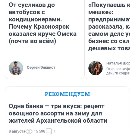
От сусликов до
«Покупаешь ко
автобусов с
мешке»:
кондиционерами.
предпринимат
Почему Красноярск
рассказала, как
оказался круче Омска
самом деле ус
(почти во всём)
бизнес со скл
дешевых това
Наталья Шорох
Сергей Энквист
Открыла кофейн
деньги соцразв
РЕКОМЕНДУЕМ
Одна банка — три вкуса: рецепт
овощного ассорти на зиму для
жителей Архангельской области
8 августа
15 598
1