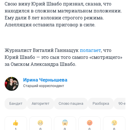
Свою вину Юрий Швабо признал, сказав, что
находился в сложном материальном положении.
Ему дали 8 лет колонии строгого режима.
Апелляция оставила приговор в силе.
Журналист Виталий Ганнащук
полагает
, что
Юрий Швабо — это сын того самого «смотрящего»
за Омском Александра Швабо.
Ирина Чернышева
Старший корреспондент
Бандит
Авторитет
Слово пацана
Разборка
90-е г
1
0
0
0
0