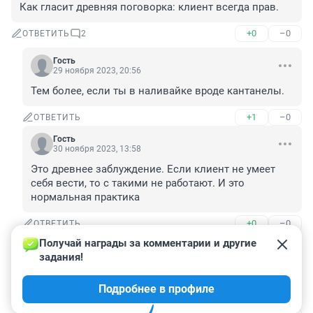
Как гласит древняя поговорка: клиент всегда прав.
+0
–0
ОТВЕТИТЬ
2
Гость
29 ноября 2023, 20:56
Тем более, если ты в наливайке вроде кантанелы.
+1
–0
ОТВЕТИТЬ
Гость
30 ноября 2023, 13:58
Это древнее заблуждение. Если клиент не умеет 
себя вести, то с такими не работают. И это 
нормальная практика
+0
–0
ОТВЕТИТЬ
Получай награды за комментарии и другие 
Гость
29 ноября 2023, 19:47
задания!
Официант отказался заводить 7 детей ? ну или 
Подробнее в профиле
поработать на этим ?