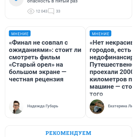
опасность в пятый раз
12 043
33
МНЕНИЕ
МНЕНИЕ
«Финал не совпал с
«Нет некрасив
ожиданиями»: стоит ли
городов, есть
смотреть фильм
недофинансиро
«Старый орел» на
Путешественн
большом экране —
проехали 2000
честная рецензия
километров по 
машине — стои
того
Надежда Губарь
Екатерина Лит
РЕКОМЕНДУЕМ