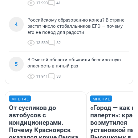
17 993
41
Российскому образованию конец? В стране
4
растет число стобалльников ЕГЭ — почему
это не повод для радости
13 539
82
В Омской области объявили беспилотную
5
опасность в пятый раз
11 941
33
МНЕНИЕ
МНЕНИЕ
От сусликов до
«Город — как н
автобусов с
паперти»: крае
кондиционерами.
возмутился
Почему Красноярск
установкой па
оказался круче Омска
Высоцкому в 