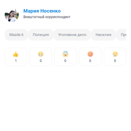
Мария Носенко
Внештатный корреспондент
Mazda 6
Полиция
Уголовное дело
Насилие
Проку
1
0
0
0
0