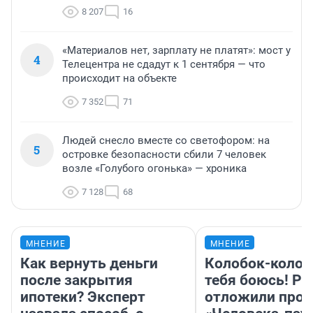
8 207
16
«Материалов нет, зарплату не платят»: мост у
4
Телецентра не сдадут к 1 сентября — что
происходит на объекте
7 352
71
Людей снесло вместе со светофором: на
5
островке безопасности сбили 7 человек
возле «Голубого огонька» — хроника
7 128
68
МНЕНИЕ
МНЕНИЕ
Как вернуть деньги
Колобок-колобо
после закрытия
тебя боюсь! Ра
ипотеки? Эксперт
отложили прок