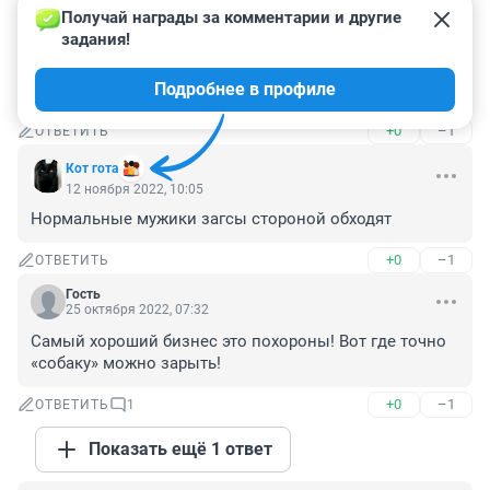
+0
–0
ОТВЕТИТЬ
Получай награды за комментарии и другие 
задания!
Гость
13 августа 2023, 12:40
Подробнее в профиле
Тоже карманник? Своего прикрываешь?
+0
–1
ОТВЕТИТЬ
Кот гота
12 ноября 2022, 10:05
Нормальные мужики загсы стороной обходят
+0
–1
ОТВЕТИТЬ
Гость
25 октября 2022, 07:32
Самый хороший бизнес это похороны! Вот где точно 
«собаку» можно зарыть!
+0
–1
ОТВЕТИТЬ
1
Показать ещё 1 ответ