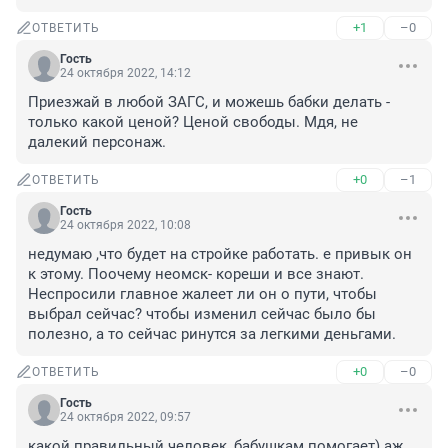
+1
–0
ОТВЕТИТЬ
Гость
24 октября 2022, 14:12
Приезжай в любой ЗАГС, и можешь бабки делать - 
только какой ценой? Ценой свободы. Мдя, не 
далекий персонаж.
+0
–1
ОТВЕТИТЬ
Гость
24 октября 2022, 10:08
недумаю ,что будет на стройке работать. е привык он 
к этому. Поочему неомск- кореши и все знают.

Неспросили главное жалеет ли он о пути, чтобы 
выбрал сейчас? чтобы изменил сейчас было бы 
полезно, а то сейчас ринутся за легкими деньгами.
+0
–0
ОТВЕТИТЬ
Гость
24 октября 2022, 09:57
какой правильный человек, бабушкам помогает) аж 