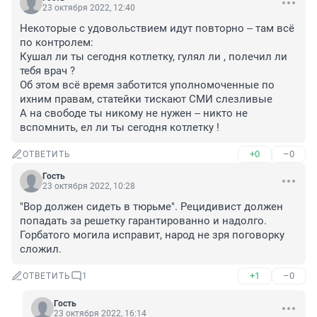
23 октября 2022, 12:40
Некоторые с удовольствием идут повторно -- там всё 
по контролем:

Кушал ли ты сегодня котлетку, гулял ли , полечил ли 
тебя врач ?

Об этом всё время заботится уполномоченные по 
ихним правам, статейки тискают СМИ слезливые

А на свободе ты никому не нужен -- никто не 
вспомнить, ел ли ты сегодня котлетку !
+0
–0
ОТВЕТИТЬ
Гость
23 октября 2022, 10:28
"Вор должен сидеть в тюрьме". Рецидивист должен 
попадать за решетку гарантированно и надолго. 
Горбатого могила исправит, народ не зря поговорку 
сложил.
+1
–0
ОТВЕТИТЬ
1
Гость
23 октября 2022, 16:14