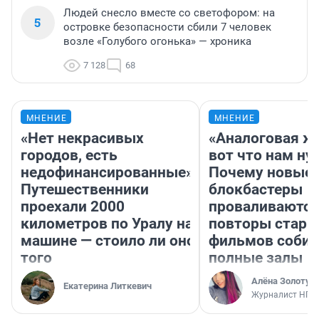
Людей снесло вместе со светофором: на
5
островке безопасности сбили 7 человек
возле «Голубого огонька» — хроника
7 128
68
МНЕНИЕ
МНЕНИЕ
«Нет некрасивых
«Аналоговая ж
городов, есть
вот что нам ну
недофинансированные».
Почему новые
Путешественники
блокбастеры
проехали 2000
проваливаются,
километров по Уралу на
повторы стары
машине — стоило ли оно
фильмов соби
того
полные залы
Алёна Золотух
Екатерина Литкевич
Журналист НГС