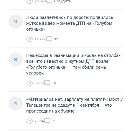
20 529
Обсудить
Люди разлетелись по дороге: появилось
2
жуткое видео момента ДТП на «Голубом
огоньке»
11 297
32
Пешеходы в реанимации и кровь на столбах:
3
всё, что известно о жутком ДТП возле
«Голубого огонька» — там сбили семь
человек
8 208
16
«Материалов нет, зарплату не платят»: мост у
4
Телецентра не сдадут к 1 сентября — что
происходит на объекте
7 354
71