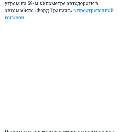
утром на 59-м километре автодороги в
автомобиле «Форд Транзит»
с простреленной
головой
.
Напомним, прежде следствие выдвигало две