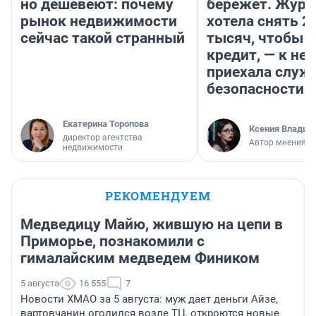
но дешевеют: почему
бережет. Журн
рынок недвижимости
хотела снять 2
сейчас такой странный
тысяч, чтобы п
кредит, — к не
приехала служ
безопасности
Екатерина Торопова
Ксения Владим
директор агентства
Автор мнения
недвижимости
РЕКОМЕНДУЕМ
Медведицу Майю, жившую на цепи в
Приморье, познакомили с
гималайским медведем Фиником
5 августа
16 555
7
Новости ХМАО за 5 августа: муж дает деньги Айзе,
вартовчанин оголился возле ТЦ, откроются новые