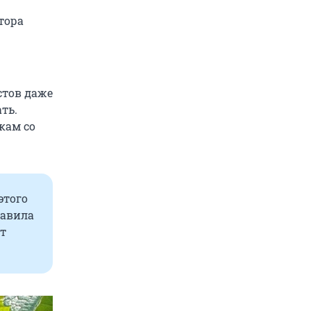
тора
стов даже
ть.
кам со
этого
тавила
ит