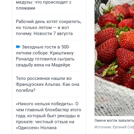
медузы: что происходит с
пляжами
Рабочий день хотят сократить,
но только летом — и вот
почему. Новости 7 августа
Звездные гости в 500-
летнем соборе: Криштиану
Роналду готовится сыграть
свадьбу века на Мадейре
Тело россиянки нашли во
Французских Альпах. Как она
погибла?
«Никого нельзя победить». О
чем главный блокбастер этого
года, который бьет рекорды в
Омичи могли завалить 
прокате: честный отзыв на
«Одиссею» Нолана
Источник: 
Евгений Соф