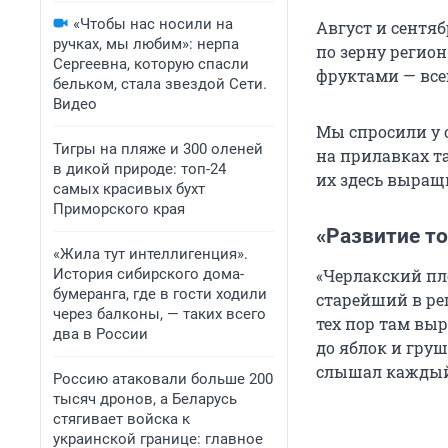
«Чтобы нас носили на
Август и сентяб
ручках, мы любим»: нерпа
по зерну регион
Сергеевна, которую спасли
фруктами — все
бельком, стала звездой Сети.
Видео
Мы спросили у 
Тигры на пляже и 300 оленей
на прилавках та
в дикой природе: топ-24
их здесь выращ
самых красивых бухт
Приморского края
«Развитие т
«Жила тут интеллигенция».
История сибирского дома-
«Черлакский пл
бумеранга, где в гости ходили
старейший в рег
через балконы, — таких всего
тех пор там вы
два в России
до яблок и гру
слышал каждый
Россию атаковали больше 200
тысяч дронов, а Беларусь
стягивает войска к
украинской границе: главное