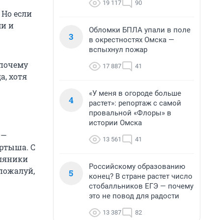
19 117
90
 Но если
ми и
Обломки БПЛА упали в поле
3
в окрестностях Омска —
вспыхнул пожар
 почему
17 887
41
а, хотя
.
«У меня в огороде больше
4
растет»: репортаж с самой
провальной «Флоры» в
истории Омска
 —
13 561
41
Иртыша. С
мляники
Российскому образованию
пожалуй,
5
конец? В стране растет число
стобалльников ЕГЭ — почему
это не повод для радости
13 387
82