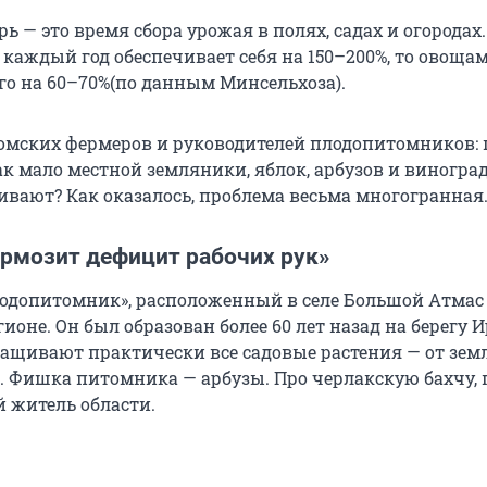
рь — это время сбора урожая в полях, садах и огородах.
 каждый год обеспечивает себя на 150–200%, то овоща
го на 60–70%(по данным Минсельхоза).
омских фермеров и руководителей плодопитомников:
к мало местной земляники, яблок, арбузов и виноград
ивают? Как оказалось, проблема весьма многогранная
ормозит дефицит рабочих рук»
одопитомник», расположенный в селе Большой Атмас
ионе. Он был образован более 60 лет назад на берегу 
ращивают практически все садовые растения — от зе
ш. Фишка питомника — арбузы. Про черлакскую бахчу, 
 житель области.