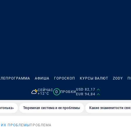
ЕЛЕПРОГРАММА
АФИША
ГОРОСКОП
КУРСЫ ВАЛЮТ
ZODY
П
USD 82,17
СЕЙЧАС
0
ПРОБКИ
+12°C
EUR 94,84
огонька»
Тюремная система и ее проблемы
Какие знаменитости свя
 ИХ ПРОБЛЕМЫ
ПРОБЛЕМА