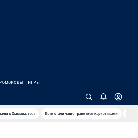
РОМОКОДЫ
ИГРЫ
заны с Омском: тест
Дети стали чаще травиться наркотиками
Появя