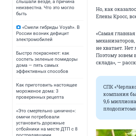
слышали везде, а причина
неизвестна. Что это могло
Но, как оказало
быть
Елены Кросс, в
«Смели гибриды Voyah». В
«Самая главная
России возник дефицит
электромобилей
механизаторов, 
не хватает. Нет
Быстро покраснеют: как
Поэтому зовем 
соспеть зеленые помидоры
склада», — рас
дома — пять самых
эффективных способов
Как приготовить настоящее
СПК «Черлакс
мороженое дома: 3
компания бы
проверенных рецепта
9,6 миллиона
плодопитомн
«Это смертельно цинично»:
омичи потребовали
установить дорожные
отбойники на месте ДТП с 8
пострадавшими