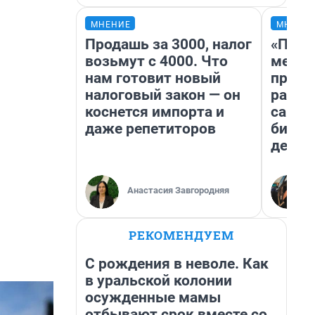
МНЕНИЕ
МНЕНИ
Продашь за 3000, налог
«Поку
возьмут с 4000. Что
мешке
нам готовит новый
предп
налоговый закон — он
расска
коснется импорта и
самом
даже репетиторов
бизне
дешев
Анастасия Завгородняя
РЕКОМЕНДУЕМ
С рождения в неволе. Как
в уральской колонии
осужденные мамы
отбывают срок вместе со