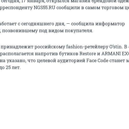
 сегодня, 17 января, открылся магазин брендовой оде
корреспонденту NGS55.RU сообщили в самом торговом ц
работает с сегодняшнего дня, — сообщила информатор
, позвонившему под видом покупателя.
 принадлежит российскому fashion-ретейлеру O’stin. В 
располагается напротив бутиков Restore и ARMANI E
на указано, что целевой аудиторией Face Code станет
до 25 лет.