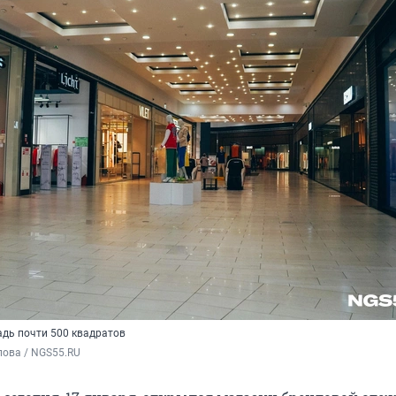
адь почти 500 квадратов
пова / NGS55.RU