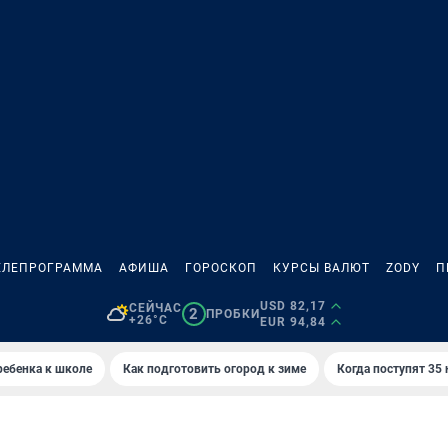
ЕЛЕПРОГРАММА
АФИША
ГОРОСКОП
КУРСЫ ВАЛЮТ
ZODY
П
USD 82,17
СЕЙЧАС
2
ПРОБКИ
+26°C
EUR 94,84
ребенка к школе
Как подготовить огород к зиме
Когда поступят 35