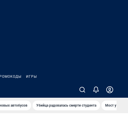
РОМОКОДЫ
ИГРЫ
 новых автобусов
Убийца радовалась смерти студента
Мост у Телеце