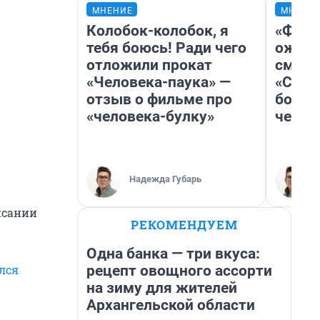
МНЕНИЕ
МНЕНИ
Колобок-колобок, я
«Фина
тебя боюсь! Ради чего
ожида
отложили прокат
смотр
«Человека-паука» —
«Стар
отзыв о фильме про
больш
«человека-булку»
честн
Надежда Губарь
исании
РЕКОМЕНДУЕМ
Одна банка — три вкуса:
рецепт овощного ассорти
лся
на зиму для жителей
Архангельской области