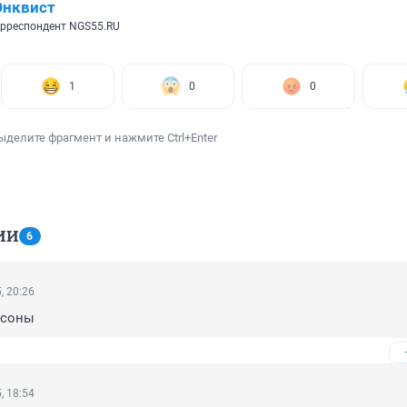
Энквист
рреспондент NGS55.RU
1
0
0
ыделите фрагмент и нажмите Ctrl+Enter
ИИ
6
, 20:26
ьсоны
, 18:54