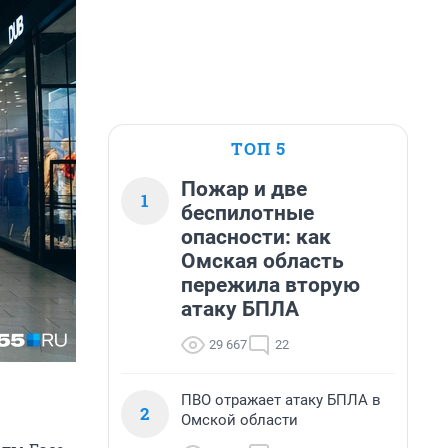
ТОП 5
Пожар и две
1
беспилотные
опасности: как
Омская область
пережила вторую
атаку БПЛА
29 667
22
ПВО отражает атаку БПЛА в
2
Омской области