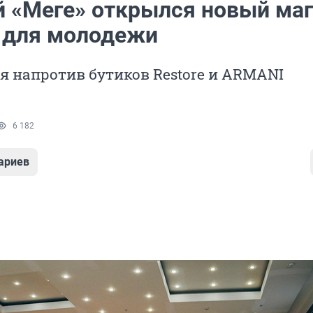
й «Меге» открылся новый ма
для молодежи
я напротив бутиков Restore и ARMANI
6 182
ариев