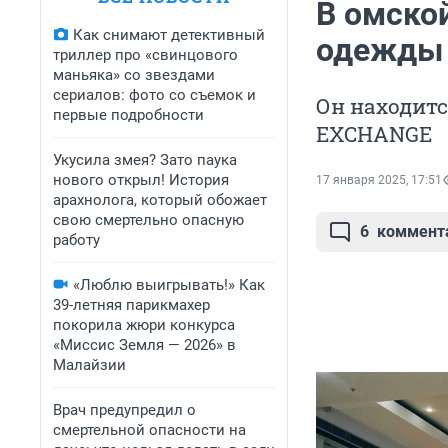
В омско
Как снимают детективный
одежды 
триллер про «свинцового
маньяка» со звездами
сериалов: фото со съемок и
Он находитс
первые подробности
EXCHANGE
Укусила змея? Зато паука
нового открыл! История
17 января 2025, 17:51
арахнолога, который обожает
свою смертельно опасную
6
коммент
работу
«Люблю выигрывать!» Как
39-летняя парикмахер
покорила жюри конкурса
«Миссис Земля — 2026» в
Малайзии
Врач предупредил о
смертельной опасности на