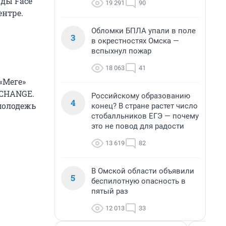
жды Face
19 291
90
ентре.
Обломки БПЛА упали в поле
3
в окрестностях Омска —
вспыхнул пожар
18 063
41
«Меге»
XCHANGE.
Российскому образованию
4
 молодежь
конец? В стране растет число
стобалльников ЕГЭ — почему
это не повод для радости
13 619
82
В Омской области объявили
5
беспилотную опасность в
пятый раз
12 013
33