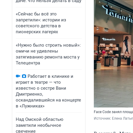
даче: что нельзя делать в саду
«Сейчас бы всё это
запретили»: истории из
советского детства в
пионерских лагерях
«Нужно было строить новый»:
омичи не удивлены
затягиванию ремонта моста у
Телецентра
Работает в клинике и
играет в театре — что
известно о сестре Вани
Дмитриенко,
оскандалившейся на концерте
в «Лужниках»
Face Code занял площ
Источник: 
Елена Латы
Над Омской областью
заметили необычное
свечение