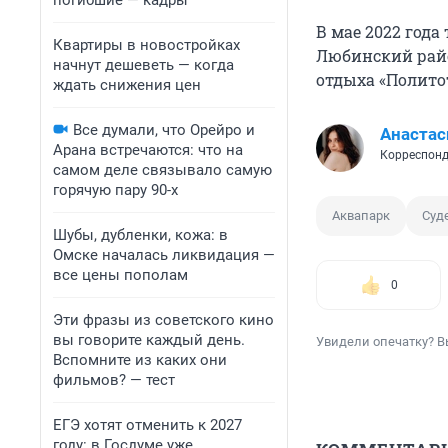
погибшие — кадры
В мае 2022 года
Квартиры в новостройках
Любинский рай
начнут дешеветь — когда
отдыха «Полито
ждать снижения цен
Все думали, что Орейро и
Анастас
Арана встречаются: что на
Корреспонд
самом деле связывало самую
горячую пару 90-х
Аквапарк
Суд
Шубы, дубленки, кожа: в
Омске началась ликвидация —
все цены пополам
0
Эти фразы из советского кино
вы говорите каждый день.
Увидели опечатку? В
Вспомните из каких они
фильмов? — тест
ЕГЭ хотят отменить к 2027
году: в Госдуме уже