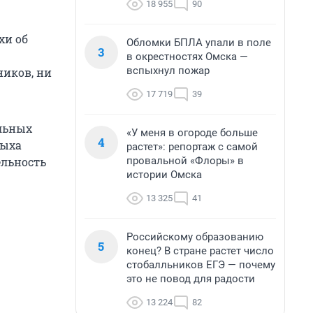
18 955
90
хи об
Обломки БПЛА упали в поле
3
в окрестностях Омска —
вспыхнул пожар
ников, ни
17 719
39
альных
«У меня в огороде больше
4
дыха
растет»: репортаж с самой
провальной «Флоры» в
ельность
истории Омска
13 325
41
Российскому образованию
5
конец? В стране растет число
стобалльников ЕГЭ — почему
это не повод для радости
13 224
82