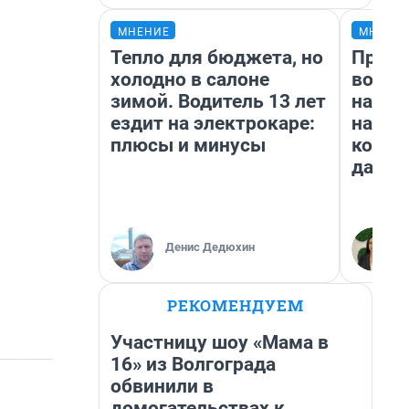
МНЕНИЕ
МНЕНИ
Тепло для бюджета, но
Прода
холодно в салоне
возьм
зимой. Водитель 13 лет
нам г
ездит на электрокаре:
налог
плюсы и минусы
косне
даже 
Денис Дедюхин
РЕКОМЕНДУЕМ
Участницу шоу «Мама в
16» из Волгограда
обвинили в
домогательствах к