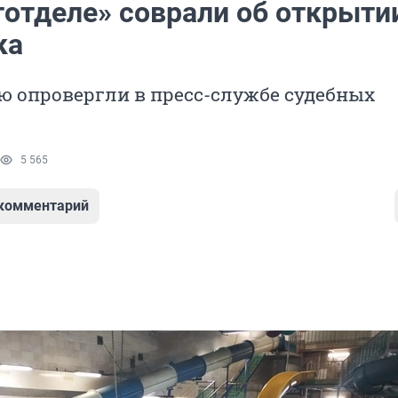
тотделе» соврали об открыти
ка
 опровергли в пресс-службе судебных
5 565
 комментарий