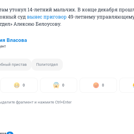
 там утонул 14-летний мальчик. В конце декабря прошл
онный суд
вынес приговор
49-летнему управляющему
тдел» Алексею Белоусову.
ия Власова
ент
ебный пристав
Политотдел
0
0
0
ыделите фрагмент и нажмите Ctrl+Enter