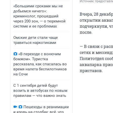
Источник: 
предоставл
«Большими сроками мы не
добьемся ничего»:
Вчера, 28 декаб
криминолог, прошедший
открытии аквап
через 200 зон, — о тюремной
подчеркнули, чт
системе и ее проблемах
после.
Омские дети стали чаще
травиться наркотиками
— В связи с ра
сетях и мессен
«В переходе с вонючим
Политотдел сооб
бомжом». Туристка
рассказала, как спасалась во
аквапарка прио
время налета беспилотников
приставов.
на Сочи
С 1 сентября детей будут
возить в автобусах по новым
правилам — что важно знать
Пешеходы в реанимации
и кровь на столбах: всё, что