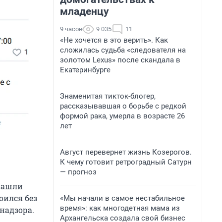
младенцу
9 часов
9 035
11
«Не хочется в это верить». Как
сложилась судьба «следователя на
золотом Lexus» после скандала в
Екатеринбурге
Знаменитая тикток-блогер,
рассказывавшая о борьбе с редкой
формой рака, умерла в возрасте 26
лет
Август перевернет жизнь Козерогов.
К чему готовит ретроградный Сатурн
— прогноз
 нашли
оился без
«Мы начали в самое нестабильное
время»: как многодетная мама из
надзора.
Архангельска создала свой бизнес