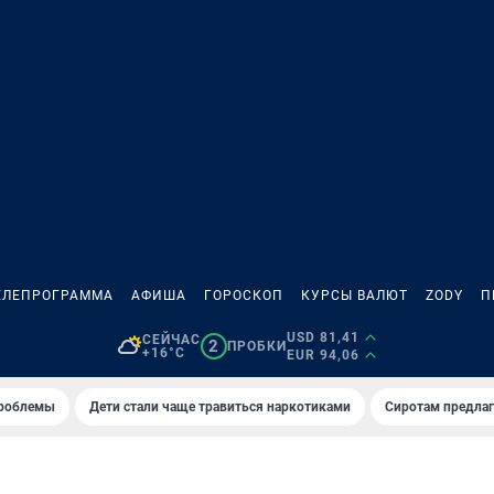
ЕЛЕПРОГРАММА
АФИША
ГОРОСКОП
КУРСЫ ВАЛЮТ
ZODY
П
USD 81,41
СЕЙЧАС
2
ПРОБКИ
+16°C
EUR 94,06
проблемы
Дети стали чаще травиться наркотиками
Сиротам предла