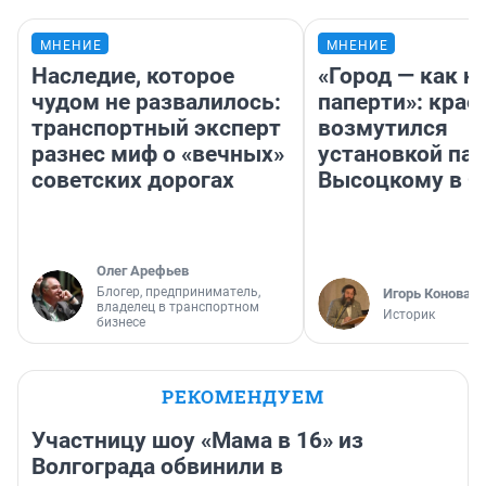
МНЕНИЕ
МНЕНИЕ
Наследие, которое
«Город — как н
чудом не развалилось:
паперти»: крае
транспортный эксперт
возмутился
разнес миф о «вечных»
установкой па
советских дорогах
Высоцкому в 
Олег Арефьев
Блогер, предприниматель,
Игорь Коновал
владелец в транспортном
Историк
бизнесе
РЕКОМЕНДУЕМ
Участницу шоу «Мама в 16» из
Волгограда обвинили в