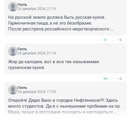
Гость
24 декабря 2024, 21:19
На русской земле должна быть русская кухня. 
Гармоничная пища, а не это безобразие.

После расстрела российского миротворческого 
батальона грузинскими войсками, внезапно, подло, 
+1
–3
исподтишка в августе 2008 года всю грузию запретить 
навсегда на территории России.
Гость
24 декабря 2024, 21:14
Жир да калории, вот и вся так называемая 
грузинская кухня.
+0
–2
Гость
24 декабря 2024, 17:29
Откройте Дядю Вано в городке Нефтяников!!!! Здесь 
много студентов. Да и с нынешними пробками на пр. 
Мира, лучше в ресторане посидеть и насладиться 
вкусной едой, чем голодным и злым сидеть в 
+4
–0
машине в пробке на дороге.