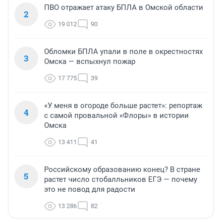
ПВО отражает атаку БПЛА в Омской области
2
19 012
90
Обломки БПЛА упали в поле в окрестностях
3
Омска — вспыхнул пожар
17 775
39
«У меня в огороде больше растет»: репортаж
4
с самой провальной «Флоры» в истории
Омска
13 411
41
Российскому образованию конец? В стране
5
растет число стобалльников ЕГЭ — почему
это не повод для радости
13 286
82