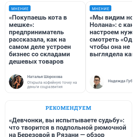
МНЕНИЕ
МНЕНИЕ
«Покупаешь кота в
«Мы видим нов
мешке»:
Нолана»: с как
предприниматель
настроем нужн
рассказала, как на
смотреть «Оди
самом деле устроен
чтобы она не
бизнес со складами
выглядела как
дешевых товаров
Наталья Шорохова
Надежда Губар
Открыла кофейную точку на
деньги соцразвития
РЕКОМЕНДУЕМ
«Девчонки, вы испытываете судьбу»:
что творится в подпольной рюмочной
на Березовой в Рязани — обзор