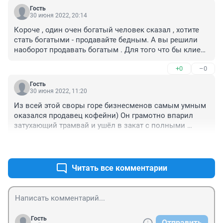
Гость
30 июня 2022, 20:14
Короче , один очен богатый человек сказал , хотите 
стать богатыми - продавайте бедным. А вы решили 
наоборот продавать богатым . Для того что бы клиент 
пришол - дайте ему халяву - если лва ходки за деньги - 
+0
–0
третий ходка даром - . Ну то есть продайте ему две 
кружки по цене трёх а третья будет халявной . Самое 
Гость
главное ценовая политика и скидки-скидки-скидки
30 июня 2022, 11:20
Из всей этой своры горе бизнесменов самым умным 
оказался продавец кофейни) Он грамотно впарил 
затухающий трамвай и ушёл в закат с полными 
карманами денег.
+0
–0
Читать все комментарии
Гость
Отправить