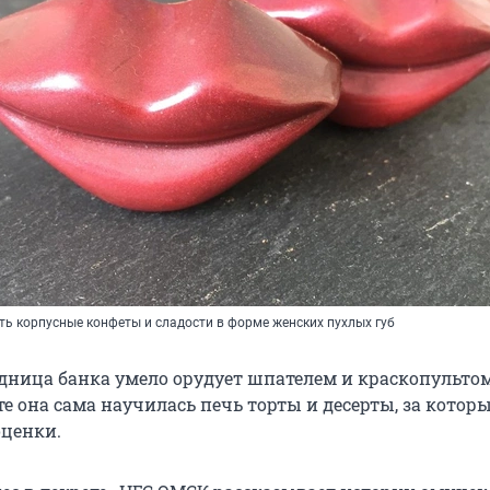
ть корпусные конфеты и сладости в форме женских пухлых губ
дница банка умело орудует шпателем и краскопультом
те она сама научилась печь торты и десерты, за котор
оценки.