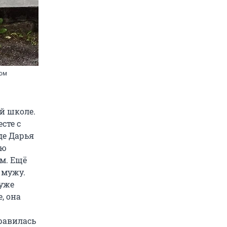
ком
й школе.
сте с
де Дарья
ую
ем. Ещё
 мужу.
 уже
, она
равилась