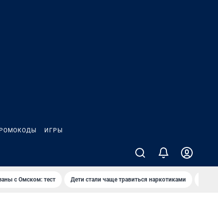
РОМОКОДЫ
ИГРЫ
заны с Омском: тест
Дети стали чаще травиться наркотиками
Появя