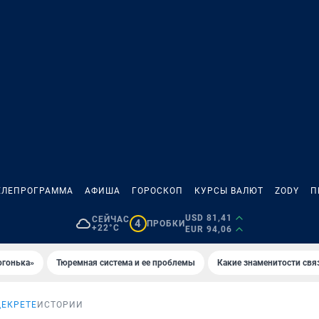
ЕЛЕПРОГРАММА
АФИША
ГОРОСКОП
КУРСЫ ВАЛЮТ
ZODY
П
USD 81,41
СЕЙЧАС
4
ПРОБКИ
+22°C
EUR 94,06
огонька»
Тюремная система и ее проблемы
Какие знаменитости свя
ДЕКРЕТЕ
ИСТОРИИ