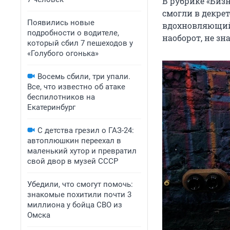
В рубрике «Биз
смогли в декрет
Появились новые
вдохновляющий 
подробности о водителе,
наоборот, не зн
который сбил 7 пешеходов у
«Голубого огонька»
Восемь сбили, три упали.
Все, что известно об атаке
беспилотников на
Екатеринбург
С детства грезил о ГАЗ-24:
автоплюшкин переехал в
маленький хутор и превратил
свой двор в музей СССР
Убедили, что смогут помочь:
знакомые похитили почти 3
миллиона у бойца СВО из
Омска