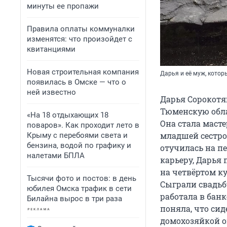
минуты ее пропажи
Правила оплаты коммуналки
изменятся: что произойдет с
квитанциями
Новая строительная компания
Дарья и её муж, котор
появилась в Омске — что о
ней известно
Дарья Сорокотяг
Тюменскую обла
«На 18 отдыхающих 18
Она стала масте
поваров». Как проходит лето в
младшей сестро
Крыму с перебоями света и
бензина, водой по графику и
отучилась на п
налетами БПЛА
карьеру, Дарья 
на четвёртом ку
Тысячи фото и постов: в день
Сыграли свадьбу
юбилея Омска трафик в сети
работала в банк
Билайна вырос в три раза
поняла, что сид
домохозяйкой о