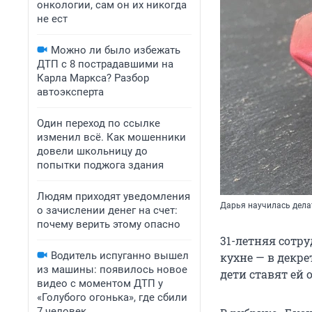
онкологии, сам он их никогда
не ест
Можно ли было избежать
ДТП с 8 пострадавшими на
Карла Маркса? Разбор
автоэксперта
Один переход по ссылке
изменил всё. Как мошенники
довели школьницу до
попытки поджога здания
Людям приходят уведомления
Дарья научилась дела
о зачислении денег на счет:
почему верить этому опасно
31-летняя сотру
Водитель испуганно вышел
кухне — в декре
из машины: появилось новое
дети ставят ей 
видео с моментом ДТП у
«Голубого огонька», где сбили
7 человек