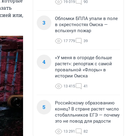
, которые
19 019
90
азать
сией или,
Обломки БПЛА упали в поле
3
в окрестностях Омска —
вспыхнул пожар
17 779
39
«У меня в огороде больше
4
растет»: репортаж с самой
провальной «Флоры» в
истории Омска
13 415
41
Российскому образованию
5
конец? В стране растет число
стобалльников ЕГЭ — почему
это не повод для радости
13 291
82