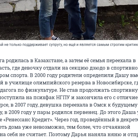
ый не только поддерживает супругу, но ещё и является самым строгим крити
а родилась в Казахстане, а затем её семья переехала в
сть, где девочку отдали на секцию дзюдо в спортивно
ром спорта. В 2000 году родители определили Дашу вме
й в училище олимпийского резерва в Новосибирске, г
едагога по физкультуре. Не став продолжать спортивн
поступила на психфак НГПУ и закончила его с отличи
рсе, в 2007 году, девушка переехала в Омск к будущему
, в 2009 году у пары родился первенец. До этого Даша
е «Ренессанс Кредит». Через год, проведённый в декрете
еть дома уже невозможно, тем более, что отчаянной
на себя не считает. Поэтому Дарья наняла няню и отп