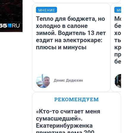
МНЕНИЕ
МНЕНИ
Тепло для бюджета, но
Мой б
холодно в салоне
береж
зимой. Водитель 13 лет
хотел
ездит на электрокаре:
тысяч
плюсы и минусы
креди
приех
безоп
Денис Дедюхин
РЕКОМЕНДУЕМ
«Кто-то считает меня
сумасшедшей».
Екатеринбурженка
приютила дома 200