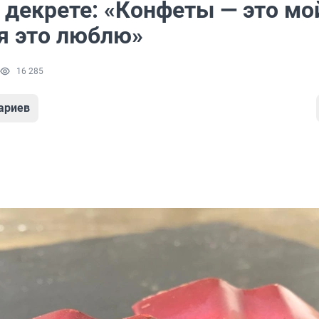
 декрете: «Конфеты — это мо
 я это люблю»
16 285
ариев