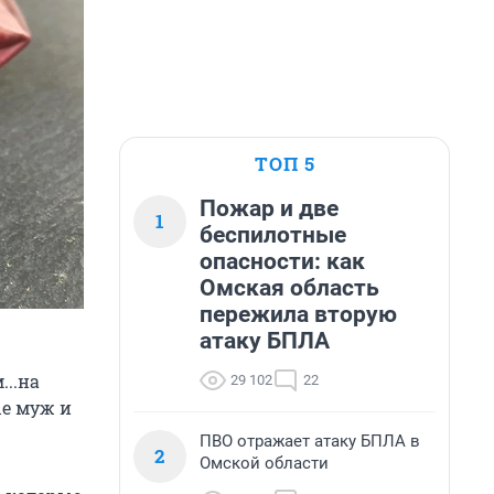
ТОП 5
Пожар и две
1
беспилотные
опасности: как
Омская область
пережила вторую
атаку БПЛА
...на
29 102
22
ые муж и
ПВО отражает атаку БПЛА в
2
Омской области